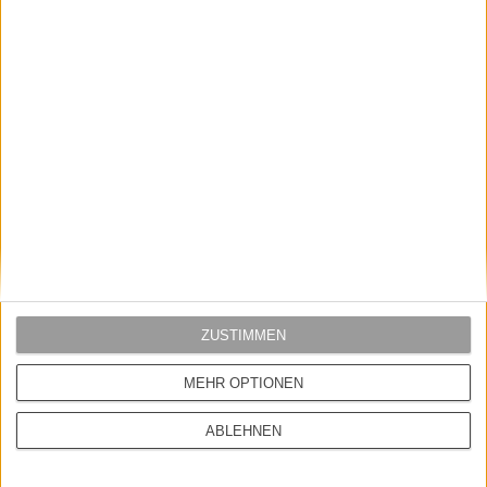
VERPASSE KEINE NEUIGKEITEN
Melde dich zu unserem Newsletter an und bleib immer auf dem
Laufenden.
Deine E-Mail-Adresse
Pflichtfeld
Geburtstag
ZUSTIMMEN
Optional ? zum Geburtstag gibt?s was Schickes.
MEHR OPTIONEN
Eintragen & abonnieren
ABLEHNEN