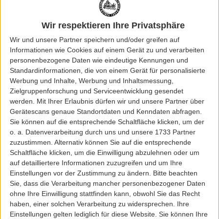
GotBag
Wir respektieren Ihre Privatsphäre
GOTBAG ROLLTOP 2.0 BLACK
Wir und unsere Partner speichern und/oder greifen auf
Informationen wie Cookies auf einem Gerät zu und verarbeiten
personenbezogene Daten wie eindeutige Kennungen und
169,95 EUR
Standardinformationen, die von einem Gerät für personalisierte
Werbung und Inhalte, Werbung und Inhaltsmessung,
Zielgruppenforschung und Serviceentwicklung gesendet
1 - 1 von 1 Artikeln
werden.
Mit Ihrer Erlaubnis dürfen wir und unsere Partner über
Gerätescans genaue Standortdaten und Kenndaten abfragen.
Bags und Backpacks
Sie können auf die entsprechende Schaltfläche klicken, um der
o. a. Datenverarbeitung durch uns und unsere 1733 Partner
Bags und Backpacks
sind mehr als nur praktisch – sie sind modische
Accessoires, die deinen Stil ergänzen und gleichzeitig deine Alltagsbedürfnisse
zuzustimmen. Alternativ können Sie auf die entsprechende
erfüllen. Im Big Lebowski Online Shop findest du eine breite Auswahl an
Schaltfläche klicken, um die Einwilligung abzulehnen oder um
Taschen und Rucksäcken von tollen Marken, wie
Aevor
,
CarharttWIP
und
auf detailliertere Informationen zuzugreifen und um Ihre
Freibeutler
, die für ihre hochwertige Verarbeitung und zeitlosen Designs
Einstellungen vor der Zustimmung zu ändern.
Bitte beachten
bekannt sind.
Sie, dass die Verarbeitung mancher personenbezogener Daten
ohne Ihre Einwilligung stattfinden kann, obwohl Sie das Recht
Individueller Style - Dank Bags und Backpacks
haben, einer solchen Verarbeitung zu widersprechen. Ihre
Taschen und Rucksäcke
sind nicht nur praktische Aufbewahrungslösungen,
Einstellungen gelten lediglich für diese Website. Sie können Ihre