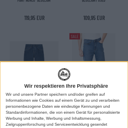
PANT"NORCO" BLUELIGH
BLUELIGHT USED
119,95 EUR
109,95 EUR
SALE
Wir respektieren Ihre Privatsphäre
Wir und unsere Partner speichern und/oder greifen auf
Informationen wie Cookies auf einem Gerät zu und verarbeiten
personenbezogene Daten wie eindeutige Kennungen und
CarharttWIP
Reell
Standardinformationen, die von einem Gerät für personalisierte
CARHARTT WIP NEWEL"MAITL"
REELL RAVE PANT RETRO MID BLUE
Werbung und Inhalte, Werbung und Inhaltsmessung,
BLUESTONE WASH
Zielgruppenforschung und Serviceentwicklung gesendet