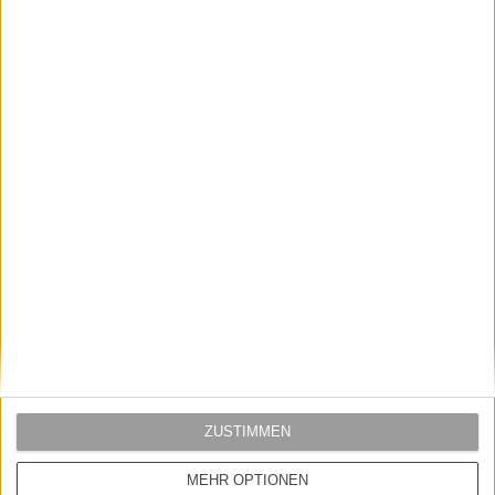
Reell
CarharttWIP
REELL NOVA 2 PANT BLACK
CARHARTT WIP KLONDIKE"MILLS"
BLUEWORNBLE
79,95 EUR
109,95 EUR
ZUSTIMMEN
MEHR OPTIONEN