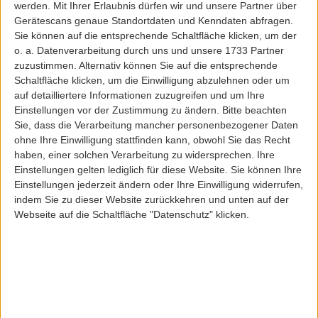
werden.
Mit Ihrer Erlaubnis dürfen wir und unsere Partner über
99,95 EUR
79,95 EUR
64,00 EUR
Gerätescans genaue Standortdaten und Kenndaten abfragen.
Sie können auf die entsprechende Schaltfläche klicken, um der
o. a. Datenverarbeitung durch uns und unsere 1733 Partner
zuzustimmen. Alternativ können Sie auf die entsprechende
Schaltfläche klicken, um die Einwilligung abzulehnen oder um
auf detailliertere Informationen zuzugreifen und um Ihre
Einstellungen vor der Zustimmung zu ändern.
Bitte beachten
Sie, dass die Verarbeitung mancher personenbezogener Daten
ohne Ihre Einwilligung stattfinden kann, obwohl Sie das Recht
haben, einer solchen Verarbeitung zu widersprechen. Ihre
Einstellungen gelten lediglich für diese Website. Sie können Ihre
Einstellungen jederzeit ändern oder Ihre Einwilligung widerrufen,
indem Sie zu dieser Website zurückkehren und unten auf der
Webseite auf die Schaltfläche "Datenschutz" klicken.
Reell
LEE
REELL BARFLY 2.0 PANT LIGHT
LEE AUSTIN JEANS MID BLUEGRASS
BLUE STONE