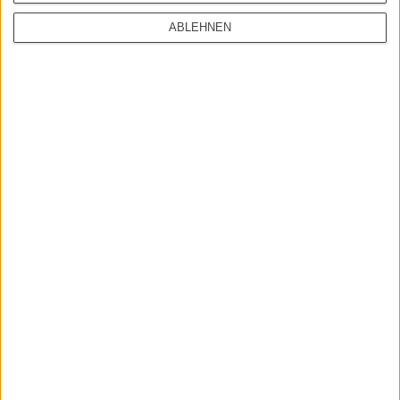
ABLEHNEN
CarharttWIP
CarharttWIP
CARHARTT WIP KLONDIKE"MAITL"
CARHARTT WIP MARLOW"EDGEW"
BLACK STONE
BLUE RINSED
99,95 EUR
89,95 EUR