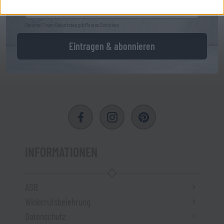
Optional ? zum Geburtstag gibt?s was Schickes.
Eintragen & abonnieren
INFORMATIONEN
AGB
Widerrufsbelehrung
Datenschutz