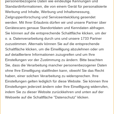
diese Gelegenheit, um großartige
Angebote für Damenmode
zu ergattern und
personenbezogene Daten wie eindeutige Kennungen und
gleichzeitig deinen Geldbeutel zu schonen. Im Big Lebowski Online Shop findest
Standardinformationen, die von einem Gerät für personalisierte
du reduzierte Kleidung, die deinen individuellen Stil unterstreicht und dabei
Werbung und Inhalte, Werbung und Inhaltsmessung,
preiswert ist.
Zielgruppenforschung und Serviceentwicklung gesendet
Stöbere jetzt im
Sale
und finde deine neuen Lieblingsstücke!
werden.
Mit Ihrer Erlaubnis dürfen wir und unsere Partner über
Gerätescans genaue Standortdaten und Kenndaten abfragen.
Sie können auf die entsprechende Schaltfläche klicken, um der
o. a. Datenverarbeitung durch uns und unsere 1733 Partner
VERPASSE KEINE NEUIGKEITEN
zuzustimmen. Alternativ können Sie auf die entsprechende
Schaltfläche klicken, um die Einwilligung abzulehnen oder um
Melde dich zu unserem Newsletter an und bleib immer auf dem
auf detailliertere Informationen zuzugreifen und um Ihre
Laufenden.
Einstellungen vor der Zustimmung zu ändern.
Bitte beachten
Deine E-Mail-Adresse
Sie, dass die Verarbeitung mancher personenbezogener Daten
ohne Ihre Einwilligung stattfinden kann, obwohl Sie das Recht
haben, einer solchen Verarbeitung zu widersprechen. Ihre
Einstellungen gelten lediglich für diese Website. Sie können Ihre
Pflichtfeld
Einstellungen jederzeit ändern oder Ihre Einwilligung widerrufen,
Geburtstag
indem Sie zu dieser Website zurückkehren und unten auf der
Webseite auf die Schaltfläche "Datenschutz" klicken.
Optional ? zum Geburtstag gibt?s was Schickes.