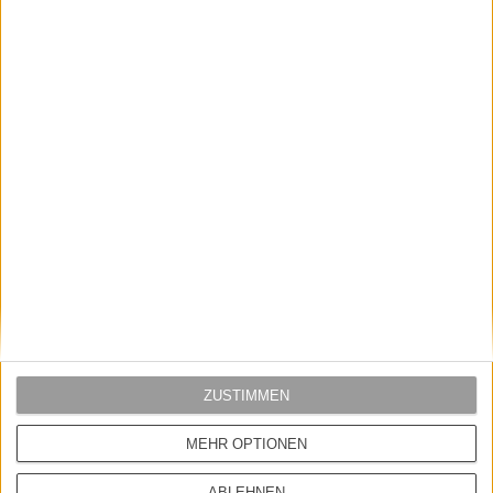
Eintragen & abonnieren
INFORMATIONEN
AGB
Widerrufsbelehrung
ZUSTIMMEN
Datenschutz
Versandkosten
MEHR OPTIONEN
Vertrag widerrufen
ABLEHNEN