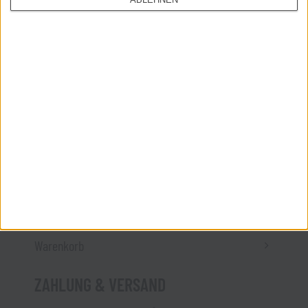
ÜBER UNS
Kontakt
Impressum
MEIN SHOP
Startseite
Store
Mein Konto
Warenkorb
ZAHLUNG & VERSAND