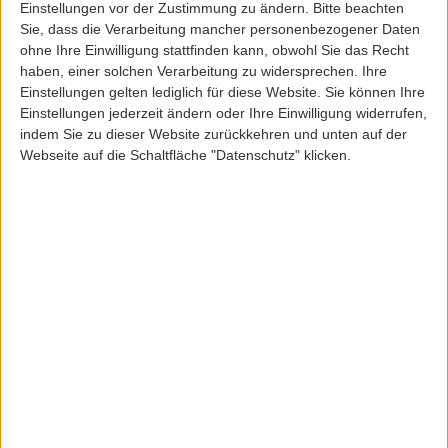
Einstellungen vor der Zustimmung zu ändern.
Bitte beachten
149,95 EUR
129,00 EUR
149,95 EUR
99,00 EUR
Sie, dass die Verarbeitung mancher personenbezogener Daten
ohne Ihre Einwilligung stattfinden kann, obwohl Sie das Recht
haben, einer solchen Verarbeitung zu widersprechen. Ihre
Einstellungen gelten lediglich für diese Website. Sie können Ihre
SALE
SALE
Einstellungen jederzeit ändern oder Ihre Einwilligung widerrufen,
indem Sie zu dieser Website zurückkehren und unten auf der
Webseite auf die Schaltfläche "Datenschutz" klicken.
Saucony
Genesis
SAUCONY SHADOW 6000 W´SHOE
GENESIS G-IDUNA HEMP PINA SHOE
WHITE/AQUA
LIGHT KHA
149,95 EUR
149,95 EUR