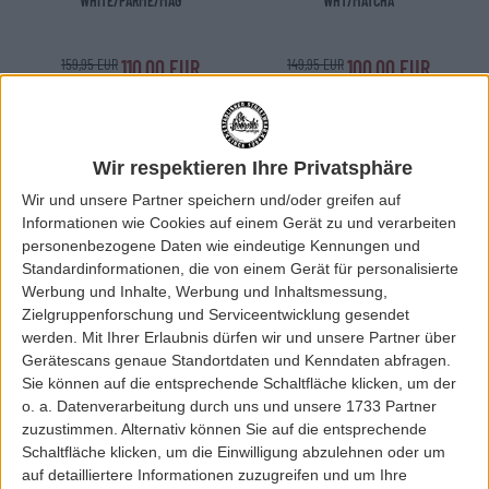
WHITE/PARME/MAG
WHT/MATCHA
159,95 EUR
110,00 EUR
149,95 EUR
100,00 EUR
SALE
SALE
Wir respektieren Ihre Privatsphäre
Wir und unsere Partner speichern und/oder greifen auf
Informationen wie Cookies auf einem Gerät zu und verarbeiten
personenbezogene Daten wie eindeutige Kennungen und
Standardinformationen, die von einem Gerät für personalisierte
Werbung und Inhalte, Werbung und Inhaltsmessung,
Zielgruppenforschung und Serviceentwicklung gesendet
werden.
Mit Ihrer Erlaubnis dürfen wir und unsere Partner über
Gerätescans genaue Standortdaten und Kenndaten abfragen.
Sie können auf die entsprechende Schaltfläche klicken, um der
o. a. Datenverarbeitung durch uns und unsere 1733 Partner
Saucony
Saucony
zuzustimmen. Alternativ können Sie auf die entsprechende
SAUCONY SHADOW 6000 W´SHOE
SAUCONY SHADOW 6000 W´SHOE
Schaltfläche klicken, um die Einwilligung abzulehnen oder um
WHITE/YELLOW
BURGUNDY
auf detailliertere Informationen zuzugreifen und um Ihre