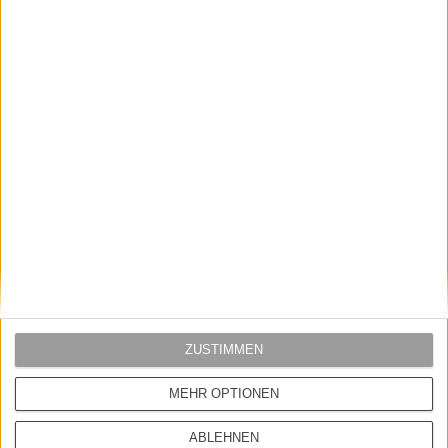
Saucony
VANS
SAUCONY JAZZ 81 W´SHOE
VANS SK8 HI PLATFORM SHOE
GREY/YELLOW
BLACK/TRUEWHT
109,95 EUR
79,00 EUR
99,95 EUR
ZUSTIMMEN
MEHR OPTIONEN
ABLEHNEN