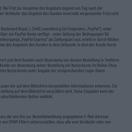
tt. Die Frist zur Annahme des Angebots beginnt am Tag nach der
er Verkäufer das Angebot des Kunden innerhalb vorgenannter Frist nicht
24 Boulevard Royal, L-2449 Luxembourg (im Folgenden: „PayPal“), unter
ber ein PayPal-Konto verfügt – unter Geltung der Bedingungen für
organgs „PayPal Express“ als Zahlungsart aus, erteilt er durch Klicken
nahme des Angebots des Kunden in dem Zeitpunkt, in dem der Kunde durch
ichert und dem Kunden nach Absendung von dessen Bestellung in Textform
er Kunde vor Absendung seiner Bestellung ein Nutzerkonto im Online-Shop
ütztes Nutzerkonto unter Angabe der entsprechenden Login-Daten
esen der auf dem Bildschirm dargestellten Informationen erkennen. Ein
stellung auf dem Bildschirm vergrößert wird. Seine Eingaben kann der
 abschließenden Button anklickt.
 dass die von ihm zur Bestellabwicklung angegebene E-Mail-Adresse
von SPAM-Filtern sicherzustellen, dass alle vom Verkäufer oder von