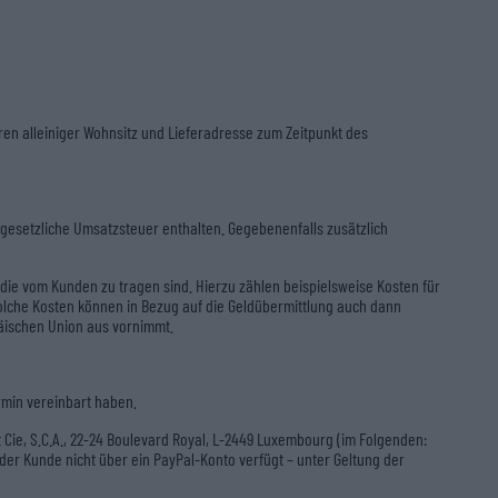
ren alleiniger Wohnsitz und Lieferadresse zum Zeitpunkt des
gesetzliche Umsatzsteuer enthalten. Gegebenenfalls zusätzlich
 die vom Kunden zu tragen sind. Hierzu zählen beispielsweise Kosten für
Solche Kosten können in Bezug auf die Geldübermittlung auch dann
päischen Union aus vornimmt.
ermin vereinbart haben.
 Cie, S.C.A., 22-24 Boulevard Royal, L-2449 Luxembourg (im Folgenden:
r Kunde nicht über ein PayPal-Konto verfügt – unter Geltung der