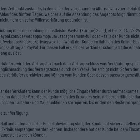
dem Zeitpunkt zustande, in dem eine der vorgenannten Alternativen zuerst eintri
lauf des fünften Tages, welcher auf die Absendung des Angebots folgt. Nimmt d
 nicht mehr an seine Willenserklärung gebunden ist.
klung über den Zahlungsdienstleister PayPal (Europe) S.à r.l. et Cie, S.C.A., 22-
aypal.com/de/webapps/mpp/ua/useragreement-full oder – falls der Kunde nicht ü
/webapps/mpp/ua/privacywax-full. Wählt der Kunde im Rahmen des Online-Bestellv
ngsauftrag an PayPal. Für diesen Fall erklärt der Verkäufer schon jetzt die An
ang auslöst.
erkäufers wird der Vertragstext nach dem Vertragsschluss vom Verkäufer gespe
ugänglichmachung des Vertragstextes durch den Verkäufer erfolgt nicht. Sofern d
te des Verkäufers archiviert und können vom Kunden über dessen passwortgesch
ular des Verkäufers kann der Kunde mögliche Eingabefehler durch aufmerksames L
kann dabei die Vergrößerungsfunktion des Browsers sein, mit deren Hilfe die Dar
blichen Tastatur- und Mausfunktionen korrigieren, bis er den den Bestellvorgang
e zur Verfügung.
ail und automatisierter Bestellabwicklung statt. Der Kunde hat sicherzustellen,
en E-Mails empfangen werden können. Insbesondere hat der Kunde bei dem Einsatz 
s zugestellt werden können.