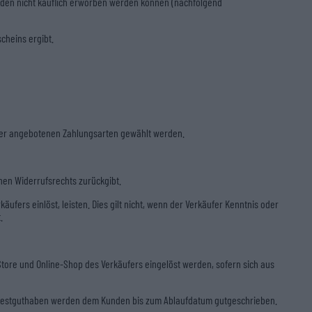
nden nicht käuflich erworben werden können (nachfolgend
cheins ergibt.
ufer angebotenen Zahlungsarten gewählt werden.
hen Widerrufsrechts zurückgibt.
ufers einlöst, leisten. Dies gilt nicht, wenn der Verkäufer Kenntnis oder
.
tore und Online-Shop des Verkäufers eingelöst werden, sofern sich aus
 Restguthaben werden dem Kunden bis zum Ablaufdatum gutgeschrieben.