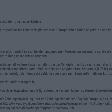
rufsbelehrung des Verkäufers.
 Vertragsschlusses keinem Mitgliedstaat der Europäischen Union angehören und de
s ergibt, handelt es sich bei den angegebenen Preisen um Gesamtpreise, die die 
beschreibung gesondert angegeben.
Einzelfall weitere Kosten anfallen, die der Verkäufer nicht zu vertreten hat und
Wechselkursgebühren) oder einfuhrrechtliche Abgaben bzw. Steuern (z.B. Zölle). 
en Union erfolgt, der Kunde die Zahlung aber von einem Land außerhalb der Euro
s Verkäufers mitgeteilt.
 nach Vertragsabschluss fällig, sofern die Parteien keinen späteren Fälligkeitst
ie Zahlungsabwicklung über den Zahlungsdienstleister PayPal (Europe) S.à r.l. et
er https://www.paypal.com/de/webapps/mpp/ua/useragreement-full oder – falls de
/www.paypal.com/de/webapps/mpp/ua/privacywax-full.