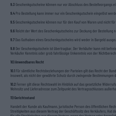
9.3
Geschenkgutscheine können nur vor Abschluss des Bestellvorgangs ein
9.4
Pro Bestellung kann immer nur ein Geschenkgutschein eingelöst werd
9.5
Geschenkgutscheine können nur für den Kauf von Waren und nicht fü
9.6
Reicht der Wert des Geschenkgutscheins zur Deckung der Bestellung n
9.7
Das Guthaben eines Geschenkgutscheins wird weder in Bargeld ausgeza
9.8
Der Geschenkgutschein ist übertragbar. Der Verkäufer kann mit befreie
Verkäufer Kenntnis oder grob fahrlässige Unkenntnis von der Nichtberech
10) Anwendbares Recht
10.1
Für sämtliche Rechtsbeziehungen der Parteien gilt das Recht der Bund
insoweit, als nicht der gewährte Schutz durch zwingende Bestimmungen d
10.2
Ferner gilt diese Rechtswahl im Hinblick auf das gesetzliche Widerru
Wohnsitz und Lieferadresse zum Zeitpunkt des Vertragsschlusses außerha
11) Gerichtsstand
Handelt der Kunde als Kaufmann, juristische Person des öffentlichen Recht
Streitigkeiten aus diesem Vertrag der Geschäftssitz des Verkäufers. Hat 
für alle Streitigkeiten aus diesem Vertrag, wenn der Vertrag oder Anspr