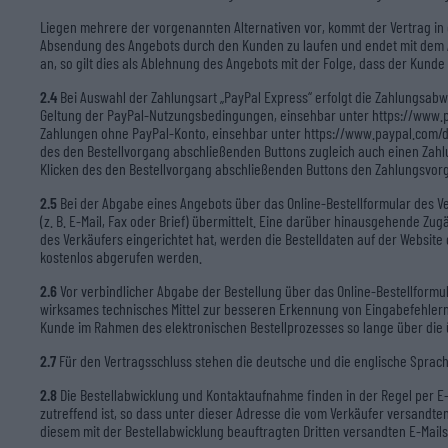
Liegen mehrere der vorgenannten Alternativen vor, kommt der Vertrag in 
Absendung des Angebots durch den Kunden zu laufen und endet mit dem Ab
an, so gilt dies als Ablehnung des Angebots mit der Folge, dass der Kunde
2.4
Bei Auswahl der Zahlungsart „PayPal Express“ erfolgt die Zahlungsabwic
Geltung der PayPal-Nutzungsbedingungen, einsehbar unter https://www.p
Zahlungen ohne PayPal-Konto, einsehbar unter https://www.paypal.com/de
des den Bestellvorgang abschließenden Buttons zugleich auch einen Zahlu
Klicken des den Bestellvorgang abschließenden Buttons den Zahlungsvorg
2.5
Bei der Abgabe eines Angebots über das Online-Bestellformular des V
(z. B. E-Mail, Fax oder Brief) übermittelt. Eine darüber hinausgehende Z
des Verkäufers eingerichtet hat, werden die Bestelldaten auf der Websi
kostenlos abgerufen werden.
2.6
Vor verbindlicher Abgabe der Bestellung über das Online-Bestellform
wirksames technisches Mittel zur besseren Erkennung von Eingabefehlern 
Kunde im Rahmen des elektronischen Bestellprozesses so lange über die ü
2.7
Für den Vertragsschluss stehen die deutsche und die englische Sprach
2.8
Die Bestellabwicklung und Kontaktaufnahme finden in der Regel per E-M
zutreffend ist, so dass unter dieser Adresse die vom Verkäufer versandt
diesem mit der Bestellabwicklung beauftragten Dritten versandten E-Mail