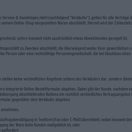
Service-& Handelsges.mbH (nachfolgend “Verkäufer”), gelten für alle Verträge 
in seinem Online-Shop dargestellten Waren abschließt. Hiermit wird der Einbezi
prechend, sofern insoweit nicht ausdrücklich etwas Abweichendes geregelt ist.
echtsgeschäft zu Zwecken abschließt, die überwiegend weder ihrer gewerblichen 
sche Person oder eine rechtsfähige Personengesellschaft, die bei Abschluss eine
 stellen keine verbindlichen Angebote seitens des Verkäufers dar, sondern dien
rs integrierte Online-Bestellformular abgeben. Dabei gibt der Kunde, nachdem e
stellvorgang abschließenden Buttons ein rechtlich verbindliches Vertragsangebot
tformular gegenüber dem Verkäufer abgeben.
n annehmen,
Auftragsbestätigung in Textform (Fax oder E-Mail) übermittelt, wobei insoweit d
Zugang der Ware beim Kunden maßgeblich ist, oder
 auffordert.