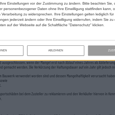
 bis 19:00, SA 10:00 – 18:00 ) im BIG LEBOWSKI Shop, Düstere Straße 15, 37073 Gö
Ihre Einstellungen vor der Zustimmung zu ändern.
Bitte beachten Sie, 
r personenbezogener Daten ohne Ihre Einwilligung stattfinden kann, 
 Verarbeitung zu widersprechen. Ihre Einstellungen gelten lediglich für
ungen jederzeit ändern oder Ihre Einwilligung widerrufen, indem Sie zu
en auf der Webseite auf die Schaltfläche "Datenschutz" klicken.
Bezahlung des geschuldeten Kaufpreises das Eigentum an der gelieferten Ware vor.
ONEN
ABLEHNEN
ZUS
 Mängelhaftung.
ausgeschlossen, wenn der Mangel erst nach Ablauf eines Jahres ab Ablieferung d
nd gemacht werden. Die Verkürzung der Haftungsdauer auf ein Jahr gilt jedoch ni
in Bauwerk verwendet worden sind und dessen Mangelhaftigkeit verursacht habe
sowie
.
portschäden bei dem Zusteller zu reklamieren und den Verkäufer hiervon in Kenn
e.