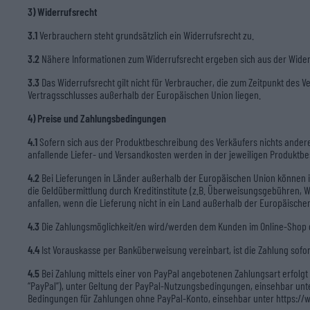
3) Widerrufsrecht
3.1
Verbrauchern steht grundsätzlich ein Widerrufsrecht zu.
3.2
Nähere Informationen zum Widerrufsrecht ergeben sich aus der Wider
3.3
Das Widerrufsrecht gilt nicht für Verbraucher, die zum Zeitpunkt des
Vertragsschlusses außerhalb der Europäischen Union liegen.
4) Preise und Zahlungsbedingungen
4.1
Sofern sich aus der Produktbeschreibung des Verkäufers nichts andere
anfallende Liefer- und Versandkosten werden in der jeweiligen Produkt
4.2
Bei Lieferungen in Länder außerhalb der Europäischen Union können im 
die Geldübermittlung durch Kreditinstitute (z.B. Überweisungsgebühren, 
anfallen, wenn die Lieferung nicht in ein Land außerhalb der Europäisch
4.3
Die Zahlungsmöglichkeit/en wird/werden dem Kunden im Online-Shop de
4.4
Ist Vorauskasse per Banküberweisung vereinbart, ist die Zahlung sofort
4.5
Bei Zahlung mittels einer von PayPal angebotenen Zahlungsart erfolgt d
“PayPal”), unter Geltung der PayPal-Nutzungsbedingungen, einsehbar unt
Bedingungen für Zahlungen ohne PayPal-Konto, einsehbar unter https:/