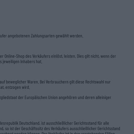
käufer angebotenen Zahlungsarten gewählt werden.
Online-Shop des Verkäufers einlöst, leisten. Dies gilt nicht, wenn der
 jeweiligen Inhabers hat.
auf beweglicher Waren. Bei Verbrauchern gilt diese Rechtswahl nur
at, entzogen wird.
itgliedstaat der Europäischen Union angehören und deren alleiniger
srepublik Deutschland, ist ausschließlicher Gerichtsstand für alle
, so ist der Geschäftssitz des Verkäufers ausschließlicher Gerichtsstand
erechnet werden können. Der Verkäufer ist in den vorstehenden Fällen