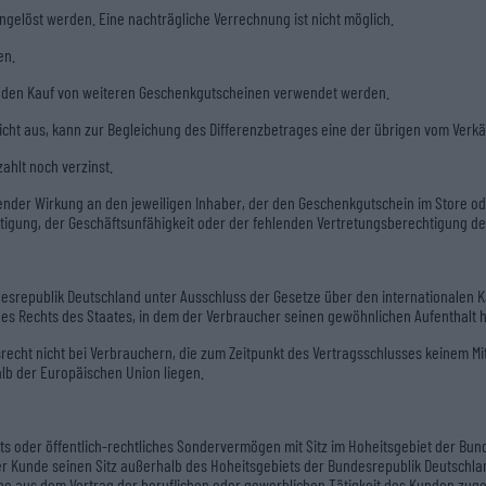
gelöst werden. Eine nachträgliche Verrechnung ist nicht möglich.
en.
r den Kauf von weiteren Geschenkgutscheinen verwendet werden.
icht aus, kann zur Begleichung des Differenzbetrages eine der übrigen vom Ver
hlt noch verzinst.
nder Wirkung an den jeweiligen Inhaber, der den Geschenkgutschein im Store oder 
tigung, der Geschäftsunfähigkeit oder der fehlenden Vertretungsberechtigung des
esrepublik Deutschland unter Ausschluss der Gesetze über den internationalen K
es Rechts des Staates, in dem der Verbraucher seinen gewöhnlichen Aufenthalt h
fsrecht nicht bei Verbrauchern, die zum Zeitpunkt des Vertragsschlusses keinem M
lb der Europäischen Union liegen.
s oder öffentlich-rechtliches Sondervermögen mit Sitz im Hoheitsgebiet der Bunde
der Kunde seinen Sitz außerhalb des Hoheitsgebiets der Bundesrepublik Deutschland
üche aus dem Vertrag der beruflichen oder gewerblichen Tätigkeit des Kunden zug