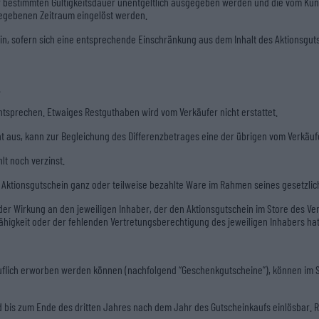
r bestimmten Gültigkeitsdauer unentgeltlich ausgegeben werden und die vom Ku
egebenen Zeitraum eingelöst werden.
n, sofern sich eine entsprechende Einschränkung aus dem Inhalt des Aktionsguts
.
sprechen. Etwaiges Restguthaben wird vom Verkäufer nicht erstattet.
cht aus, kann zur Begleichung des Differenzbetrages eine der übrigen vom Verkä
t noch verzinst.
m Aktionsgutschein ganz oder teilweise bezahlte Ware im Rahmen seines gesetzlic
er Wirkung an den jeweiligen Inhaber, der den Aktionsgutschein im Store des Verkä
ähigkeit oder der fehlenden Vertretungsberechtigung des jeweiligen Inhabers hat
uflich erworben werden können (nachfolgend “Geschenkgutscheine”), können im S
bis zum Ende des dritten Jahres nach dem Jahr des Gutscheinkaufs einlösbar.