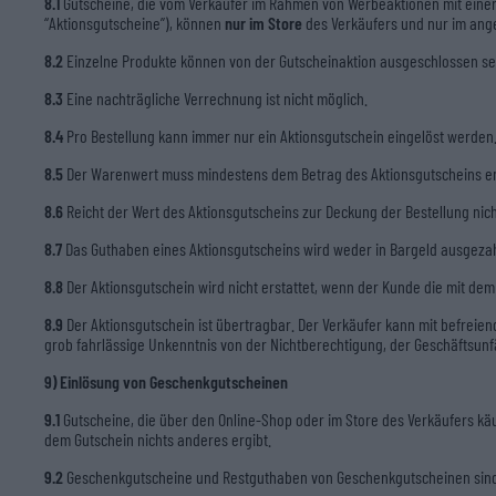
8.1
Gutscheine, die vom Verkäufer im Rahmen von Werbeaktionen mit eine
“Aktionsgutscheine”), können
nur im Store
des Verkäufers und nur im ang
8.2
Einzelne Produkte können von der Gutscheinaktion ausgeschlossen sei
8.3
Eine nachträgliche Verrechnung ist nicht möglich.
8.4
Pro Bestellung kann immer nur ein Aktionsgutschein eingelöst werden
8.5
Der Warenwert muss mindestens dem Betrag des Aktionsgutscheins ent
8.6
Reicht der Wert des Aktionsgutscheins zur Deckung der Bestellung ni
8.7
Das Guthaben eines Aktionsgutscheins wird weder in Bargeld ausgezahl
8.8
Der Aktionsgutschein wird nicht erstattet, wenn der Kunde die mit de
8.9
Der Aktionsgutschein ist übertragbar. Der Verkäufer kann mit befreiend
grob fahrlässige Unkenntnis von der Nichtberechtigung, der Geschäftsunf
9) Einlösung von Geschenkgutscheinen
9.1
Gutscheine, die über den Online-Shop oder im Store des Verkäufers kä
dem Gutschein nichts anderes ergibt.
9.2
Geschenkgutscheine und Restguthaben von Geschenkgutscheinen sind 