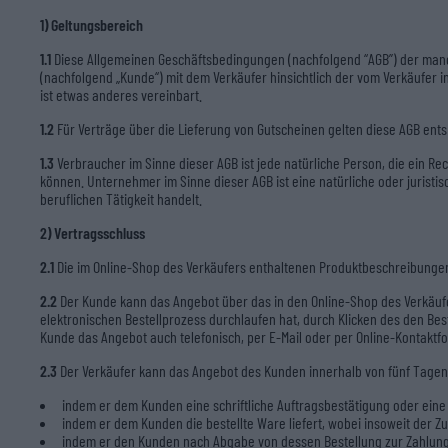
1) Geltungsbereich
1.1
Diese Allgemeinen Geschäftsbedingungen (nachfolgend “AGB”) der mano 
(nachfolgend „Kunde“) mit dem Verkäufer hinsichtlich der vom Verkäufer 
ist etwas anderes vereinbart.
1.2
Für Verträge über die Lieferung von Gutscheinen gelten diese AGB ents
1.3
Verbraucher im Sinne dieser AGB ist jede natürliche Person, die ein R
können. Unternehmer im Sinne dieser AGB ist eine natürliche oder juristi
beruflichen Tätigkeit handelt.
2) Vertragsschluss
2.1
Die im Online-Shop des Verkäufers enthaltenen Produktbeschreibungen
2.2
Der Kunde kann das Angebot über das in den Online-Shop des Verkäufe
elektronischen Bestellprozess durchlaufen hat, durch Klicken des den Be
Kunde das Angebot auch telefonisch, per E-Mail oder per Online-Kontak
2.3
Der Verkäufer kann das Angebot des Kunden innerhalb von fünf Tage
indem er dem Kunden eine schriftliche Auftragsbestätigung oder eine 
indem er dem Kunden die bestellte Ware liefert, wobei insoweit der 
indem er den Kunden nach Abgabe von dessen Bestellung zur Zahlung