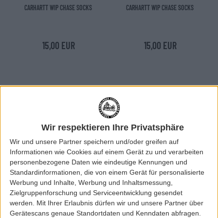
CARHARTT WIP CHASE SOCKS
CARHARTT WIP CHASE SOCKS
15,00 EUR
15,00 EUR
Wir respektieren Ihre Privatsphäre
Wir und unsere Partner speichern und/oder greifen auf
Informationen wie Cookies auf einem Gerät zu und verarbeiten
personenbezogene Daten wie eindeutige Kennungen und
Standardinformationen, die von einem Gerät für personalisierte
Werbung und Inhalte, Werbung und Inhaltsmessung,
Zielgruppenforschung und Serviceentwicklung gesendet
CarharttWIP
CarharttWIP
werden.
Mit Ihrer Erlaubnis dürfen wir und unsere Partner über
CARHARTT WIP CHASE SOCKS
CARHARTT WIP CHASE SOCKS
Gerätescans genaue Standortdaten und Kenndaten abfragen.