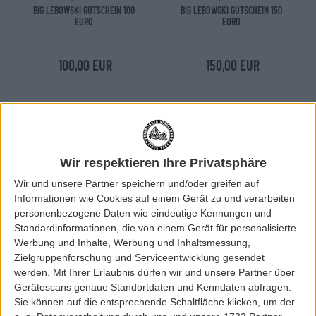
BIG LEBOWSKI GUTSCHEIN 100
BIG LEBOWSKI GUTSCHEIN 150
EURO
EURO
100,00 EUR
150,00 EUR
Wir respektieren Ihre Privatsphäre
Wir und unsere Partner speichern und/oder greifen auf
Informationen wie Cookies auf einem Gerät zu und verarbeiten
personenbezogene Daten wie eindeutige Kennungen und
Standardinformationen, die von einem Gerät für personalisierte
Werbung und Inhalte, Werbung und Inhaltsmessung,
Zielgruppenforschung und Serviceentwicklung gesendet
werden.
Mit Ihrer Erlaubnis dürfen wir und unsere Partner über
Gerätescans genaue Standortdaten und Kenndaten abfragen.
BigLebowski
BigLebowski
Sie können auf die entsprechende Schaltfläche klicken, um der
BIG LEBOWSKI GUTSCHEIN 175
BIG LEBOWSKI GUTSCHEIN 200