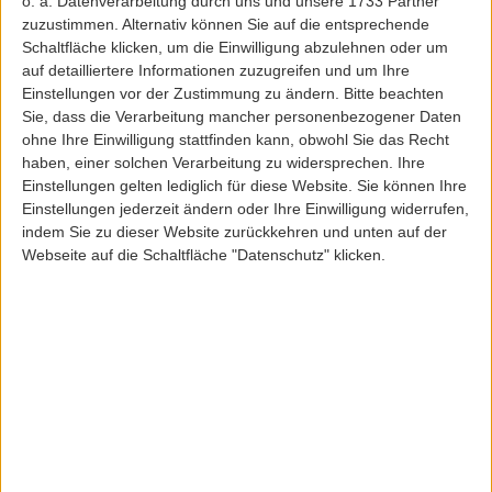
EURO
EURO
o. a. Datenverarbeitung durch uns und unsere 1733 Partner
zuzustimmen. Alternativ können Sie auf die entsprechende
Schaltfläche klicken, um die Einwilligung abzulehnen oder um
175,00 EUR
200,00 EUR
auf detailliertere Informationen zuzugreifen und um Ihre
Einstellungen vor der Zustimmung zu ändern.
Bitte beachten
Sie, dass die Verarbeitung mancher personenbezogener Daten
ohne Ihre Einwilligung stattfinden kann, obwohl Sie das Recht
haben, einer solchen Verarbeitung zu widersprechen. Ihre
Einstellungen gelten lediglich für diese Website. Sie können Ihre
Einstellungen jederzeit ändern oder Ihre Einwilligung widerrufen,
indem Sie zu dieser Website zurückkehren und unten auf der
Webseite auf die Schaltfläche "Datenschutz" klicken.
BigLebowski
BigLebowski
BIG LEBOWSKI GUTSCHEIN 25 EURO
BIG LEBOWSKI GUTSCHEIN 250
EURO