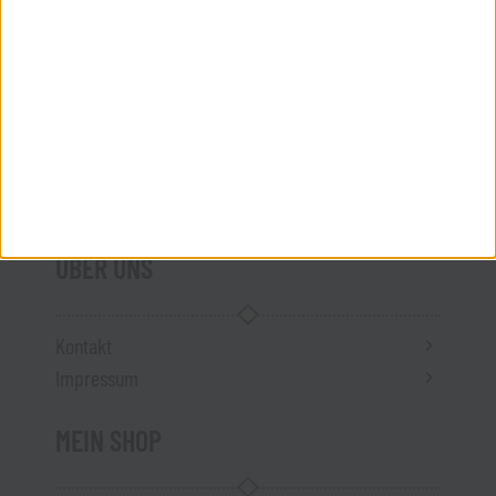
AGB
Widerrufsbelehrung
Datenschutz
Versandkosten
Vertrag widerrufen
ÜBER UNS
Kontakt
Impressum
MEIN SHOP