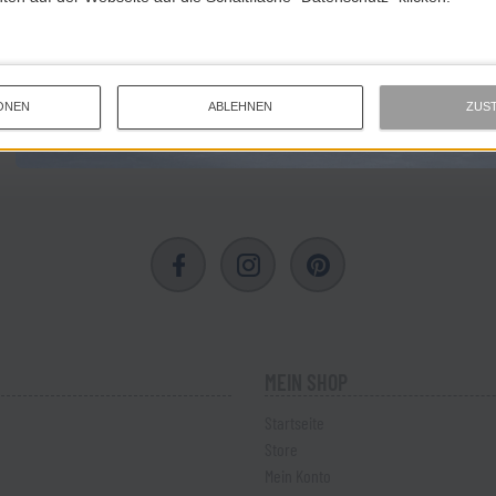
Optional ? zum Geburtstag gibt?s was Schickes.
ONEN
ABLEHNEN
ZUS
Eintragen & abonnieren
MEIN SHOP
Startseite
Store
Mein Konto