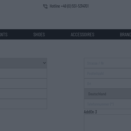
Hotline +49 (0) 551-5314701
ANTS
SHOES
ACCESSOIRES
BRAN
Strasse / Nr
Postleitzahl
Ort
Land
Telefonnummer
AddOn 3