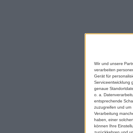
Wir und unsere Part
verarbeiten persone
Gerät für personali
Serviceentwicklung 
genaue Standortdate
o. a. Datenverarbei
entsprechende Schalt
zuzugreifen und um 
Verarbeitung manche
haben, einer solchen
können Ihre Einstell
zurückkehren und unt