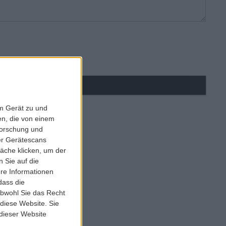
em Gerät zu und
n, die von einem
forschung und
ber Gerätescans
äche klicken, um der
 Sie auf die
ere Informationen
dass die
obwohl Sie das Recht
 diese Website. Sie
 dieser Website