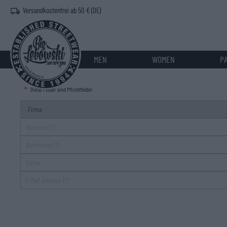
Versandkostenfrei ab 50 € (DE)
MEN
WOMEN
P
Diese Felder sind Pflichtfelder
Anrede
Vorname
Nachname
Firma
E-Mail Adresse