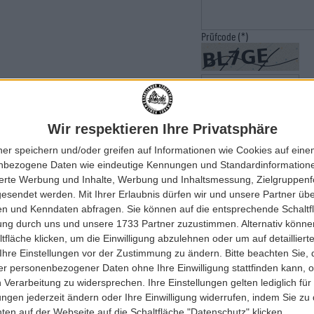
Prüfcode
(
*
)
Wir respektieren Ihre Privatsphäre
ner speichern und/oder greifen auf Informationen wie Cookies auf ein
nbezogene Daten wie eindeutige Kennungen und Standardinformatione
sierte Werbung und Inhalte, Werbung und Inhaltsmessung, Zielgruppen
VERPASSE KEINE NEUIGKEITEN
gesendet werden.
Mit Ihrer Erlaubnis dürfen wir und unsere Partner ü
n und Kenndaten abfragen. Sie können auf die entsprechende Schaltfl
Melde dich zu unserem Newsletter an und bleib immer auf dem Laufenden.
tung durch uns und unsere 1733 Partner zuzustimmen. Alternativ können
Deine E-Mail-Adresse
fläche klicken, um die Einwilligung abzulehnen oder um auf detailliert
Ihre Einstellungen vor der Zustimmung zu ändern.
Bitte beachten Sie, 
r personenbezogener Daten ohne Ihre Einwilligung stattfinden kann, 
 Verarbeitung zu widersprechen. Ihre Einstellungen gelten lediglich für
Pflichtfeld
ungen jederzeit ändern oder Ihre Einwilligung widerrufen, indem Sie zu
Geburtstag
en auf der Webseite auf die Schaltfläche "Datenschutz" klicken.