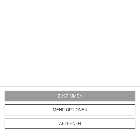
CarharttWIP
CarharttWIP
CARHARTT WIP CHASE SOCKS
CARHARTT WIP CHASE SOCKS
ZUSTIMMEN
MEHR OPTIONEN
15,00 EUR
15,00 EUR
ABLEHNEN