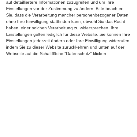
BLACK
auf detailliertere Informationen zuzugreifen und um Ihre
Einstellungen vor der Zustimmung zu ändern.
Bitte beachten
Sie, dass die Verarbeitung mancher personenbezogener Daten
179,95 EUR
ohne Ihre Einwilligung stattfinden kann, obwohl Sie das Recht
haben, einer solchen Verarbeitung zu widersprechen. Ihre
1 - 3 von 3 Artikeln
Einstellungen gelten lediglich für diese Website. Sie können Ihre
Einstellungen jederzeit ändern oder Ihre Einwilligung widerrufen,
Jacken und Mäntel für Frauen
indem Sie zu dieser Website zurückkehren und unten auf der
Webseite auf die Schaltfläche "Datenschutz" klicken.
Willkommen in unserer Kollektion von
Mänteln und Jacken
, die speziell für
Frauen entwickelt wurde. Hier findest du eine vielfältige Auswahl an stilvollen
und funktionalen Oberbekleidungsstücken, die perfekt für jede Jahreszeit und
jeden Anlass geeignet sind. Unsere Mäntel und Jacken sind sorgfältig aus
hochwertigen Materialien gefertigt, um dir nicht nur Wärme und Schutz,
sondern auch zeitlosen Stil zu bieten. Ob du nach einem eleganten Mantel für
besondere Anlässe, einer leichten Jacke für den Frühling oder einer warmen
Winterjacke suchst, unsere Kollektion bietet eine breite Palette von Stilen und
Designs. Finde das perfekte Oberbekleidungsstück, um deinen persönlichen Stil
zu unterstreichen und dich in jeder Saison wohlzufühlen.
Hochwertige Jacken
Unsere
Jacken
sind vielseitig und funktional, ohne dabei auf Stil zu verzichten.
Sie sind perfekt für die Übergangszeiten und halten dich angenehm warm. Von