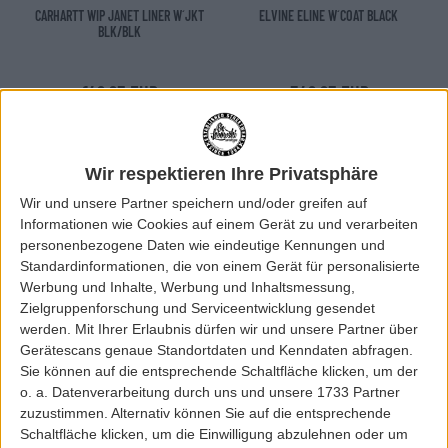
CARHARTT WIP JANET LINER W´JKT
ELVINE ELINE W´COAT BLACK
BLK/BLK
149,95 EUR
349,95 EUR
Wir respektieren Ihre Privatsphäre
Wir und unsere Partner speichern und/oder greifen auf
Informationen wie Cookies auf einem Gerät zu und verarbeiten
personenbezogene Daten wie eindeutige Kennungen und
Standardinformationen, die von einem Gerät für personalisierte
Werbung und Inhalte, Werbung und Inhaltsmessung,
Zielgruppenforschung und Serviceentwicklung gesendet
werden.
Mit Ihrer Erlaubnis dürfen wir und unsere Partner über
Gerätescans genaue Standortdaten und Kenndaten abfragen.
Sie können auf die entsprechende Schaltfläche klicken, um der
o. a. Datenverarbeitung durch uns und unsere 1733 Partner
Volcom
zuzustimmen. Alternativ können Sie auf die entsprechende
VOLCOM SLEEPI PUFF UP W`PARKA
Schaltfläche klicken, um die Einwilligung abzulehnen oder um