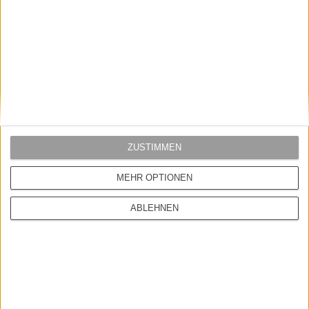
AGB
Widerrufsbelehrung
Datenschutz
Versandkosten
Vertrag widerrufen
ÜBER UNS
ZUSTIMMEN
MEHR OPTIONEN
Kontakt
Impressum
ABLEHNEN
MEIN SHOP
Startseite