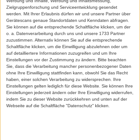
Werbung und Inhalte, Werbung und Inhaltsmessung,
Zielgruppenforschung und Serviceentwicklung gesendet
Pflichtfeld
werden.
Mit Ihrer Erlaubnis dürfen wir und unsere Partner über
Geburtstag
Gerätescans genaue Standortdaten und Kenndaten abfragen.
Sie können auf die entsprechende Schaltfläche klicken, um der
o. a. Datenverarbeitung durch uns und unsere 1733 Partner
zuzustimmen. Alternativ können Sie auf die entsprechende
Optional ? zum Geburtstag gibt?s was Schickes.
Schaltfläche klicken, um die Einwilligung abzulehnen oder um
auf detailliertere Informationen zuzugreifen und um Ihre
Eintragen & abonnieren
Einstellungen vor der Zustimmung zu ändern.
Bitte beachten
Sie, dass die Verarbeitung mancher personenbezogener Daten
ohne Ihre Einwilligung stattfinden kann, obwohl Sie das Recht
haben, einer solchen Verarbeitung zu widersprechen. Ihre
Einstellungen gelten lediglich für diese Website. Sie können Ihre
Einstellungen jederzeit ändern oder Ihre Einwilligung widerrufen,
indem Sie zu dieser Website zurückkehren und unten auf der
Webseite auf die Schaltfläche "Datenschutz" klicken.
INFORMATIONEN