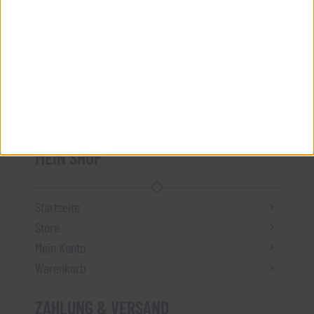
Vertrag widerrufen
ÜBER UNS
Kontakt
Impressum
MEIN SHOP
Startseite
Store
Mein Konto
Warenkorb
ZAHLUNG & VERSAND