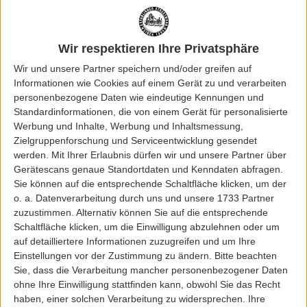
VEJA CAMPO NUBUCK W´SHOE
VEJA RECIFE SUEDE W`SHOE
MOUTARDE/WHT
ALMOND/WHT
Wir respektieren Ihre Privatsphäre
124,95 EUR
70,00 EUR
139,95 EUR
100,00 EUR
Wir und unsere Partner speichern und/oder greifen auf
Informationen wie Cookies auf einem Gerät zu und verarbeiten
1 - 2 von 2 Artikeln
personenbezogene Daten wie eindeutige Kennungen und
Standardinformationen, die von einem Gerät für personalisierte
Sale for Women
Werbung und Inhalte, Werbung und Inhaltsmessung,
Zielgruppenforschung und Serviceentwicklung gesendet
Möchtest du neue Kleidungsstücke entdecken und dabei noch Geld sparen?
werden.
Mit Ihrer Erlaubnis dürfen wir und unsere Partner über
Dann bist du bei uns im
Sale for Women
des Big Lebowski Online Shops genau
Gerätescans genaue Standortdaten und Kenndaten abfragen.
richtig. Hier findest du eine breite Auswahl an reduzierter Damenbekleidung,
Sie können auf die entsprechende Schaltfläche klicken, um der
die deinen Geldbeutel schont und deinen Kleiderschrank mit tollen
o. a. Datenverarbeitung durch uns und unsere 1733 Partner
Schnäppchen bereichert.
zuzustimmen. Alternativ können Sie auf die entsprechende
Sweats & Pullover
Schaltfläche klicken, um die Einwilligung abzulehnen oder um
auf detailliertere Informationen zuzugreifen und um Ihre
Stöbere durch unsere Auswahl an reduzierten
Sweats & Pullover
für Frauen im
Einstellungen vor der Zustimmung zu ändern.
Bitte beachten
Big Lebowski Online Shop und sichere dir kuschelige und stilvolle Artikel zu
Sie, dass die Verarbeitung mancher personenbezogener Daten
unschlagbaren Preisen.
ohne Ihre Einwilligung stattfinden kann, obwohl Sie das Recht
T-Shirts
haben, einer solchen Verarbeitung zu widersprechen. Ihre