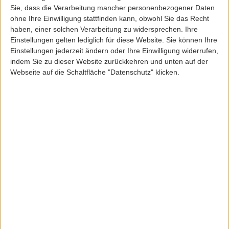
Sie, dass die Verarbeitung mancher personenbezogener Daten
ohne Ihre Einwilligung stattfinden kann, obwohl Sie das Recht
haben, einer solchen Verarbeitung zu widersprechen. Ihre
Einstellungen gelten lediglich für diese Website. Sie können Ihre
Einstellungen jederzeit ändern oder Ihre Einwilligung widerrufen,
indem Sie zu dieser Website zurückkehren und unten auf der
CarharttWIP
CARHARTT WIP CHASE SWEATSHIRT BASIC
Webseite auf die Schaltfläche "Datenschutz" klicken.
ArtikelNr: 41844
79,95 EUR
Inkl. 19,0% MwSt
zzgl. Versandkosten
Lieferfrist: 3-5 Werktage
Sofort lieferbar
Farbe:
Größe:
XS
S
M
L
XL