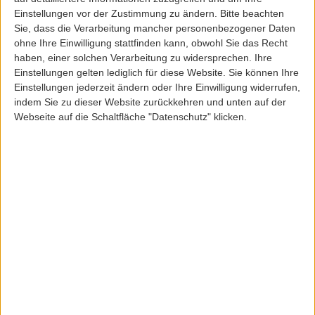
Einstellungen vor der Zustimmung zu ändern.
Bitte beachten
Sie, dass die Verarbeitung mancher personenbezogener Daten
ohne Ihre Einwilligung stattfinden kann, obwohl Sie das Recht
haben, einer solchen Verarbeitung zu widersprechen. Ihre
Einstellungen gelten lediglich für diese Website. Sie können Ihre
CarharttWIP
Einstellungen jederzeit ändern oder Ihre Einwilligung widerrufen,
CARHARTT WIP KLONDIKE"MAITL" BLUELIGHTUS
indem Sie zu dieser Website zurückkehren und unten auf der
Webseite auf die Schaltfläche "Datenschutz" klicken.
ArtikelNr: 31483
109,95 EUR
Inkl. 19,0% MwSt
zzgl. Versandkosten
Lieferfrist: 3-5 Werktage
Sofort lieferbar
Größe:
29
30
31
32
33
34
36
40
Länge: