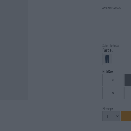
ArtikelNr: 34525
Sofort lieferbar
Farbe:
Größe:
28
34
Menge