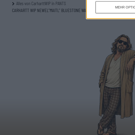
Alles von CarharttWIP in PANTS
MEHR OPTI
CARHARTT WIP NEWEL"MAITL" BLUESTONE WASH