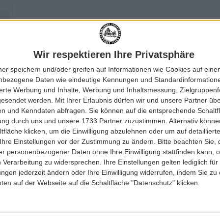
BESCHREIBUNG
Wir respektieren Ihre Privatsphäre
ner speichern und/oder greifen auf Informationen wie Cookies auf ein
eitgemäßen, entspannten schmal zulaufendem Schnitt. Dieses Modell wird aus unserem
nbezogene Daten wie eindeutige Kennungen und Standardinformatione
en Hintertasche.
sierte Werbung und Inhalte, Werbung und Inhaltsmessung, Zielgruppen
gesendet werden.
Mit Ihrer Erlaubnis dürfen wir und unsere Partner ü
n und Kenndaten abfragen. Sie können auf die entsprechende Schaltfl
tung durch uns und unsere 1733 Partner zuzustimmen. Alternativ können
en Belastung ausgesetzt sind
fläche klicken, um die Einwilligung abzulehnen oder um auf detailliert
Ihre Einstellungen vor der Zustimmung zu ändern.
Bitte beachten Sie, 
r personenbezogener Daten ohne Ihre Einwilligung stattfinden kann, 
WEITERE ARTIKEL
 Verarbeitung zu widersprechen. Ihre Einstellungen gelten lediglich für
ungen jederzeit ändern oder Ihre Einwilligung widerrufen, indem Sie zu
en auf der Webseite auf die Schaltfläche "Datenschutz" klicken.