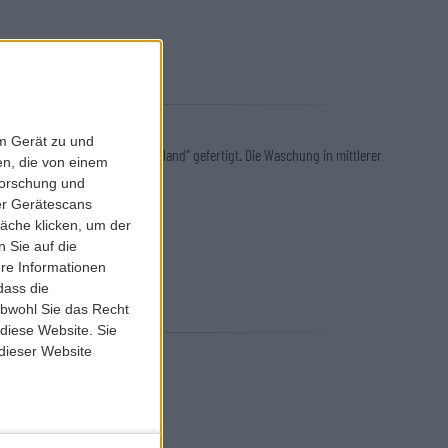
em Gerät zu und
 neuen 100 % Bio-Denim „Maitland“ gefertigt. Die Waschung in mittlerer
n, die von einem
forschung und
ber Gerätescans
äche klicken, um der
 Sie auf die
ere Informationen
dass die
obwohl Sie das Recht
 diese Website. Sie
 dieser Website