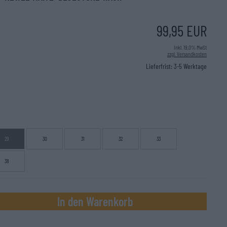
99,95 EUR
Inkl. 19,0% MwSt
zzgl. Versandkosten
Lieferfrist: 3-5 Werktage
29
30
31
32
33
38