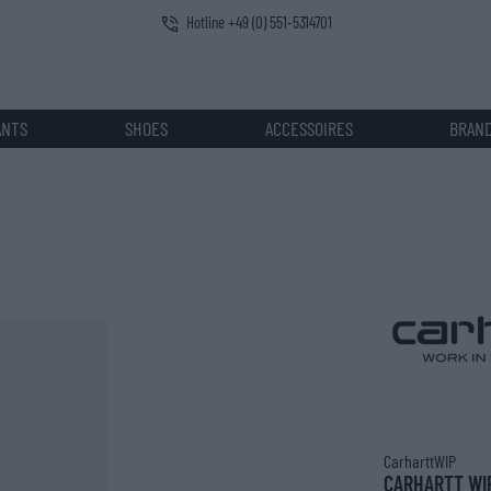
Hotline +49 (0) 551-5314701
ANTS
SHOES
ACCESSOIRES
BRAN
CarharttWIP
CARHARTT WI