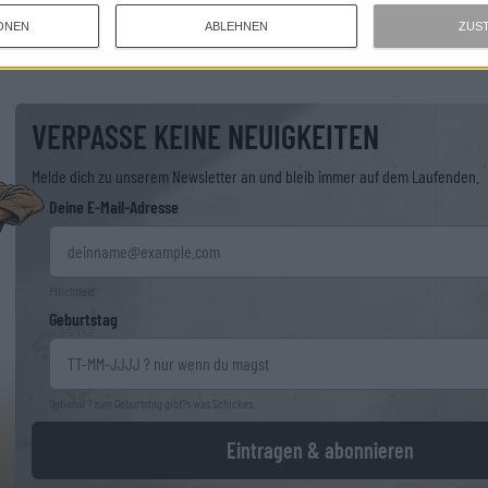
ONEN
ABLEHNEN
ZUS
VERPASSE KEINE NEUIGKEITEN
Melde dich zu unserem Newsletter an und bleib immer auf dem Laufenden.
Deine E-Mail-Adresse
Pflichtfeld
Geburtstag
Optional ? zum Geburtstag gibt?s was Schickes.
Eintragen & abonnieren