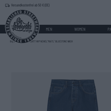
Versandkostenfrei ab 50 € (DE)
MEN
WOMEN
P
Big Lebowski
>
CARHARTT WIP NEWEL"MAITL" BLUESTONE WASH