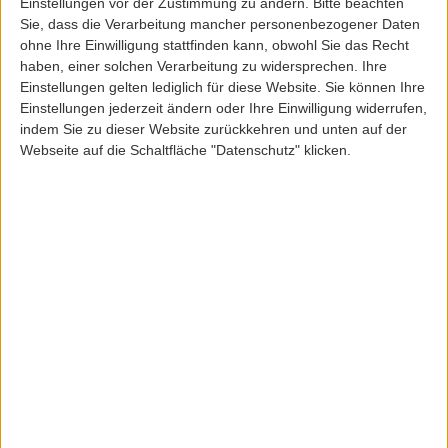
Einstellungen vor der Zustimmung zu ändern.
Bitte beachten
Sie, dass die Verarbeitung mancher personenbezogener Daten
ohne Ihre Einwilligung stattfinden kann, obwohl Sie das Recht
haben, einer solchen Verarbeitung zu widersprechen. Ihre
Einstellungen gelten lediglich für diese Website. Sie können Ihre
Einstellungen jederzeit ändern oder Ihre Einwilligung widerrufen,
CarharttWIP
indem Sie zu dieser Website zurückkehren und unten auf der
CARHARTT WIP S/S NELSON W´T SHIRT
Webseite auf die Schaltfläche "Datenschutz" klicken.
ArtikelNr: 32884
45,00 EUR
Inkl. 19,0% MwSt
zzgl. Versandkosten
Farbe:
stone
styx
darkscarab
black
Größe:
XS
S
M
L
Menge