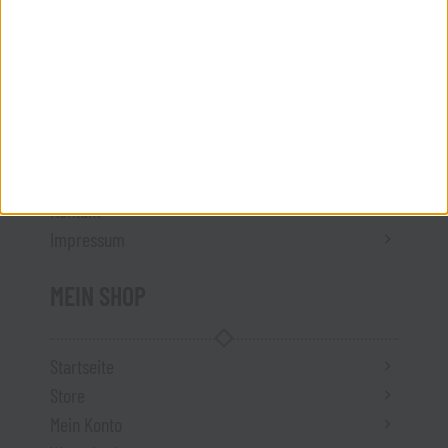
Datenschutz
Versandkosten
Vertrag widerrufen
ÜBER UNS
Kontakt
Impressum
MEIN SHOP
Startseite
Store
Mein Konto