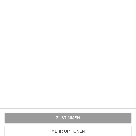
Knöpfe aus recyceltem Material
Verantwortungsvoll beschaffte Lorbeerkranz-Stickerei
Mit Better Cotton unterstützt Fred Perry eine nachhaltigere Baumwollproduktion
Details:
Material: 100 % Baumwolle
Pflege: Maschinenwäsche
ZUSTIMMEN
Schnitt: schmale, moderne Passform
MEHR OPTIONEN