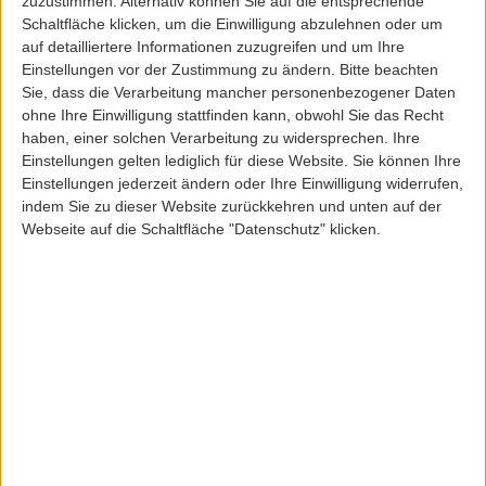
zuzustimmen. Alternativ können Sie auf die entsprechende
Schaltfläche klicken, um die Einwilligung abzulehnen oder um
auf detailliertere Informationen zuzugreifen und um Ihre
Einstellungen vor der Zustimmung zu ändern.
Bitte beachten
Sie, dass die Verarbeitung mancher personenbezogener Daten
ohne Ihre Einwilligung stattfinden kann, obwohl Sie das Recht
Fred Perry
haben, einer solchen Verarbeitung zu widersprechen. Ihre
FRED PERRY TWIN TIPPED POLO BASE
Einstellungen gelten lediglich für diese Website. Sie können Ihre
Einstellungen jederzeit ändern oder Ihre Einwilligung widerrufen,
ArtikelNr: 21437
indem Sie zu dieser Website zurückkehren und unten auf der
99,00 EUR
Webseite auf die Schaltfläche "Datenschutz" klicken.
Inkl. 19,0% MwSt
zzgl. Versandkosten
Lieferfrist: 3-5 Werktage
Sofort lieferbar
Farbe:
Größe:
S
M
XL