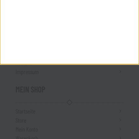
Datenschutz
Versandkosten
Vertrag widerrufen
ÜBER UNS
Kontakt
Impressum
MEIN SHOP
Startseite
Store
Mein Konto
Warenkorb