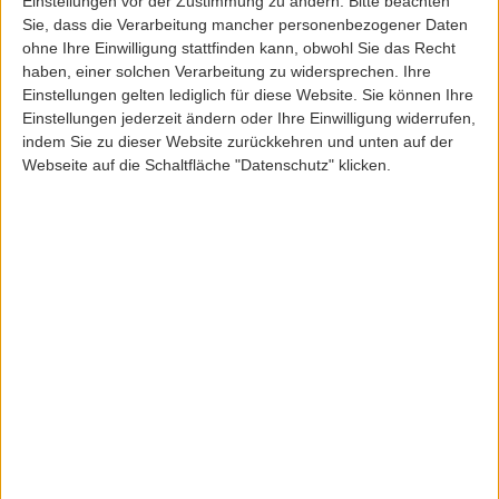
Einstellungen vor der Zustimmung zu ändern.
Bitte beachten
Sie, dass die Verarbeitung mancher personenbezogener Daten
ohne Ihre Einwilligung stattfinden kann, obwohl Sie das Recht
haben, einer solchen Verarbeitung zu widersprechen. Ihre
Einstellungen gelten lediglich für diese Website. Sie können Ihre
Einstellungen jederzeit ändern oder Ihre Einwilligung widerrufen,
Genesis
indem Sie zu dieser Website zurückkehren und unten auf der
GENESIS G-IDUNA HEMP PINA SHOE LIGHT KHA
Webseite auf die Schaltfläche "Datenschutz" klicken.
ArtikelNr: 50283
149,95 EUR
119,00 EUR
Inkl. 19,0% MwSt
zzgl. Versandkosten
Lieferfrist: 3-5 Werktage
Sofort lieferbar
Farbe:
Größe:
43