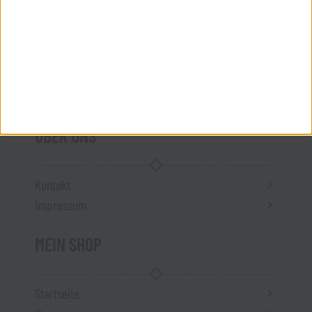
AGB
Widerrufsbelehrung
Datenschutz
Versandkosten
Vertrag widerrufen
ÜBER UNS
Kontakt
Impressum
MEIN SHOP
Startseite