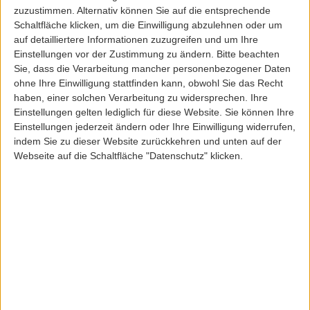
zuzustimmen. Alternativ können Sie auf die entsprechende
Schaltfläche klicken, um die Einwilligung abzulehnen oder um
auf detailliertere Informationen zuzugreifen und um Ihre
Einstellungen vor der Zustimmung zu ändern.
Bitte beachten
Sie, dass die Verarbeitung mancher personenbezogener Daten
ohne Ihre Einwilligung stattfinden kann, obwohl Sie das Recht
IrieDaily
IRIEDAILY STREETZ HIPBAG
haben, einer solchen Verarbeitung zu widersprechen. Ihre
Einstellungen gelten lediglich für diese Website. Sie können Ihre
ArtikelNr: 23255
Einstellungen jederzeit ändern oder Ihre Einwilligung widerrufen,
29,95 EUR
indem Sie zu dieser Website zurückkehren und unten auf der
Webseite auf die Schaltfläche "Datenschutz" klicken.
Inkl. 19,0% MwSt
zzgl. Versandkosten
Lieferfrist: 3-5 Werktage
Sofort lieferbar
Farbe:
Größe:
ONESIZE