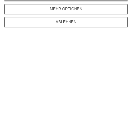
MEHR OPTIONEN
ABLEHNEN
CarharttWIP
CARHARTT WIP S/S BASE T SHIRT
30,00 EUR
VERPASSE KEINE NEUIGKEITEN
Melde dich zu unserem Newsletter an und bleib immer auf dem
Laufenden.
Deine E-Mail-Adresse