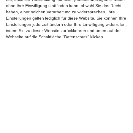
ohne Ihre Einwilligung stattfinden kann, obwohl Sie das Recht
haben, einer solchen Verarbeitung zu widersprechen. Ihre
Einstellungen gelten lediglich für diese Website. Sie können Ihre
Einstellungen jederzeit ändern oder Ihre Einwilligung widerrufen,
indem Sie zu dieser Website zurückkehren und unten auf der
Reell
Webseite auf die Schaltfläche "Datenschutz" klicken.
REELL REFLEX ORIGINAL LW PANT LIGHTOLIVE
ArtikelNr: 34350
79,95 EUR
Inkl. 19,0% MwSt
zzgl. Versandkosten
Lieferfrist: 3-5 Werktage
Sofort lieferbar
Größe:
M
L
XL
Länge:
32