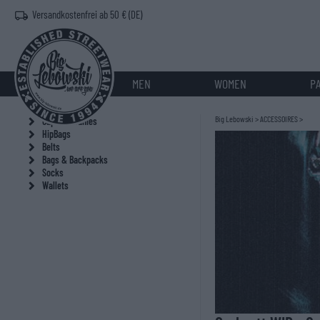
Versandkostenfrei ab 50 € (DE)
MEN
WOMEN
P
Big Lebowski
>
ACCESSOIRES
>
Caps & Beanies
HipBags
Belts
Bags & Backpacks
Socks
Wallets