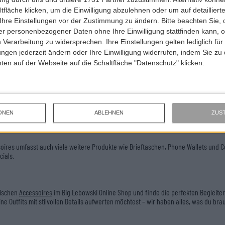
 mehr als nur ein praktisches Accessoire – er kann deinem Outfit Struktur und St
, wir haben die richtige Auswahl für dich. Stöbere und finde Belts von
CarharttWI
fläche klicken, um die Einwilligung abzulehnen oder um auf detailliert
Ihre Einstellungen vor der Zustimmung zu ändern.
Bitte beachten Sie, 
r personenbezogener Daten ohne Ihre Einwilligung stattfinden kann, 
 Verarbeitung zu widersprechen. Ihre Einstellungen gelten lediglich für
säcke
sind nicht nur funktional, sondern auch äußerst modisch. Sie bieten ausrei
ungen jederzeit ändern oder Ihre Einwilligung widerrufen, indem Sie zu
 deine Reisen. Entdecke die Vielfalt an Designs und wähle deinen neuen Favorite
en auf der Webseite auf die Schaltfläche "Datenschutz" klicken.
vielen mehr.
in oft unterschätztes Accessoire, das deinen Tragekomfort erheblich beeinflusst. 
 und deinem Outfit passen. Wir bieten dir Socken von
Fred Perry
,
CarharttWIP
und
ONEN
ABLEHNEN
ZUS
oires umfasst auch viele weitere Produkte wie Brieftaschen, Phone Wallets und C
cials.
dischen
Accessoires
im Big Lebowski Online Shop und finde die perfekten Begleite
ne Outfits mit stilvollen Details aufwerten möchtest – wir haben alles, was du br