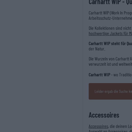
Carhartt WIP - Qu
Carhartt WIP (Work In Progr
Arbeitsschutz-Unternehme
Die Kollektionen sind nich
hochwertige Jackets für 
Carhartt WIP steht für Qua
der Natur.
Die Wurzeln von Carhartt l
verwurzelt ist und weltwe
Carhartt WIP
- wo Traditio
Leider ergab die Suche ke
Accessoires
Accessoires
, die deinen L
Auswahl an Accessoires, di