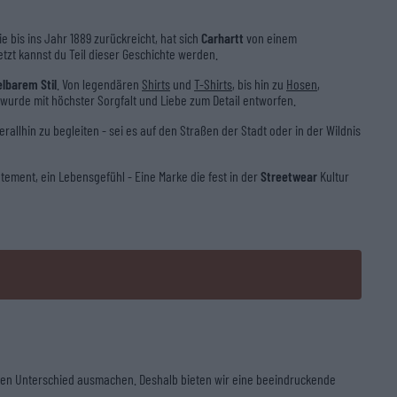
ie bis ins Jahr 1889 zurückreicht, hat sich
Carhartt
von einem
etzt kannst du Teil dieser Geschichte werden.
lbarem Stil
. Von legendären
Shirts
und
T-Shirts
, bis hin zu
Hosen
,
 wurde mit höchster Sorgfalt und Liebe zum Detail entworfen.
allhin zu begleiten - sei es auf den Straßen der Stadt oder in der Wildnis
Statement, ein Lebensgefühl - Eine Marke die fest in der
Streetwear
Kultur
s den Unterschied ausmachen. Deshalb bieten wir eine beeindruckende