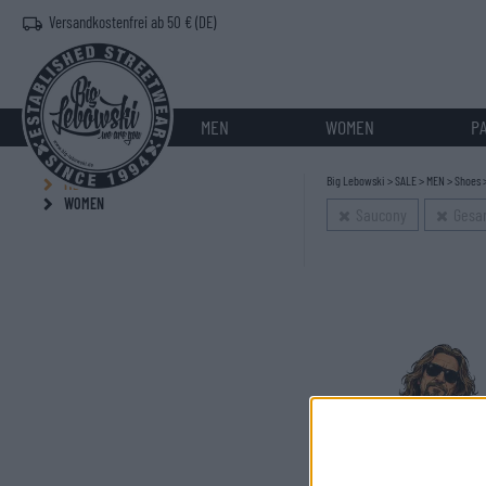
Versandkostenfrei ab 50 € (DE)
MEN
WOMEN
P
Big Lebowski
>
SALE
>
MEN
>
Shoes
MEN
WOMEN
Saucony
Gesam