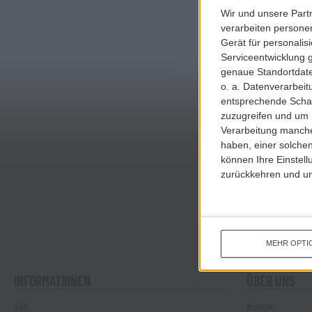
Wir und unsere Part
verarbeiten persone
Gerät für personali
Serviceentwicklung 
genaue Standortdate
o. a. Datenverarbei
entsprechende Schalt
zuzugreifen und um 
Verarbeitung manche
haben, einer solchen
können Ihre Einstell
zurückkehren und unt
MEHR OPTI
INFORMATIONEN
ÜBER UNS
AGB
Kontakt