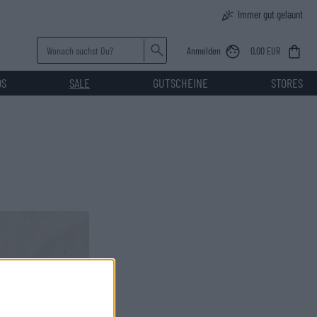
Immer gut gelaunt
Anmelden
0,00 EUR
DS
SALE
GUTSCHEINE
STORES