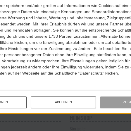
ner speichern und/oder greifen auf Informationen wie Cookies auf ein
Pflichtfeld
nbezogene Daten wie eindeutige Kennungen und Standardinformatione
Geburtstag
sierte Werbung und Inhalte, Werbung und Inhaltsmessung, Zielgruppen
gesendet werden.
Mit Ihrer Erlaubnis dürfen wir und unsere Partner ü
n und Kenndaten abfragen. Sie können auf die entsprechende Schaltfl
tung durch uns und unsere 1733 Partner zuzustimmen. Alternativ können
Optional ? zum Geburtstag gibt?s was Schickes.
fläche klicken, um die Einwilligung abzulehnen oder um auf detailliert
Eintragen & abonnieren
Ihre Einstellungen vor der Zustimmung zu ändern.
Bitte beachten Sie, 
r personenbezogener Daten ohne Ihre Einwilligung stattfinden kann, 
 Verarbeitung zu widersprechen. Ihre Einstellungen gelten lediglich für
ungen jederzeit ändern oder Ihre Einwilligung widerrufen, indem Sie zu
en auf der Webseite auf die Schaltfläche "Datenschutz" klicken.
ONEN
ABLEHNEN
ZUS
MEIN SHOP
Startseite