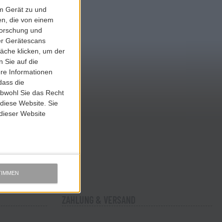
em Gerät zu und
n, die von einem
forschung und
ber Gerätescans
äche klicken, um der
 Sie auf die
ere Informationen
dass die
obwohl Sie das Recht
 diese Website. Sie
 dieser Website
TIMMEN
ZAHLUNG & VERSAND