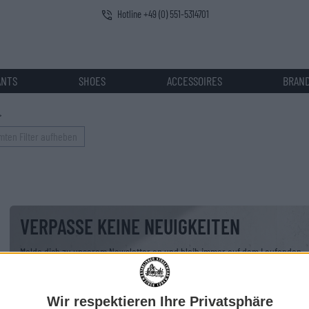
Hotline +49 (0) 551-5314701
ANTS
SHOES
ACCESSOIRES
BRAN
>
ten Filter aufheben
VERPASSE KEINE NEUIGKEITEN
Melde dich zu unserem Newsletter an und bleib immer auf dem Laufenden.
Deine E-Mail-Adresse
Wir respektieren Ihre Privatsphäre