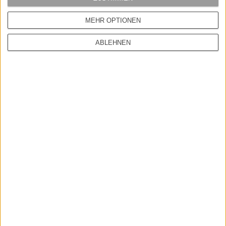
MEHR OPTIONEN
Pflichtfeld
Geburtstag
ABLEHNEN
Optional ? zum Geburtstag gibt?s was Schickes.
Eintragen & abonnieren
INFORMATIONEN