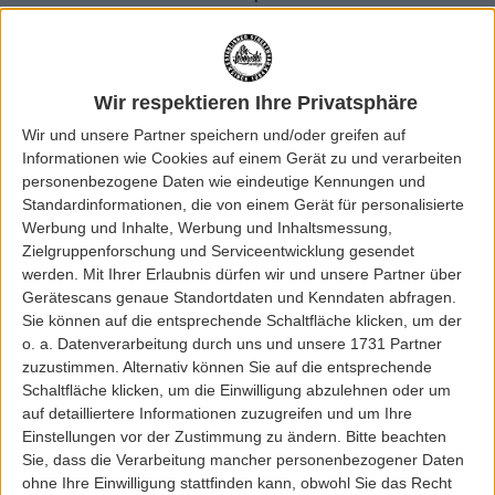
die Gesellschaft zu haben. Mit jedem Paar Veja-Sneakers unterstützt man also
nicht nur einen nachhaltigen Lebensstil, sondern auch soziale Projekte und
wirtschaftliche Gerechtigkeit.
Und erwirbt nebenbei
hochwertige
und
stilvolle
Schuhe aus einer
transparenten Lieferkette.
Wir respektieren Ihre Privatsphäre
Wir und unsere Partner speichern und/oder greifen auf
Leider ergab die Suche kein Ergebnis
Informationen wie Cookies auf einem Gerät zu und verarbeiten
personenbezogene Daten wie eindeutige Kennungen und
Standardinformationen, die von einem Gerät für personalisierte
Werbung und Inhalte, Werbung und Inhaltsmessung,
Shoes für Frauen und Männer
Zielgruppenforschung und Serviceentwicklung gesendet
werden.
Mit Ihrer Erlaubnis dürfen wir und unsere Partner über
Runde dein Outfit mit den perfekten Schuhen ab, die sowohl deinen Geschmack
Gerätescans genaue Standortdaten und Kenndaten abfragen.
als auch deinen Lifestyle widerspiegeln. Egal, ob du nach
Herren
- oder
Sie können auf die entsprechende Schaltfläche klicken, um der
Damenschuhen
suchst, im Big Lebowski Online Shop findest du die neuesten
Trends und zeitlosen Klassiker. Entdecke unsere
Schuhkollektion
und tritt
o. a. Datenverarbeitung durch uns und unsere 1731 Partner
selbstbewusst in deinen neuen Lieblingsschuhen auf.
zuzustimmen. Alternativ können Sie auf die entsprechende
Schaltfläche klicken, um die Einwilligung abzulehnen oder um
Schuhe für Männer
auf detailliertere Informationen zuzugreifen und um Ihre
Einstellungen vor der Zustimmung zu ändern.
Bitte beachten
Bist du auf der Suche nach den angesagtesten
Sneakern
, robusten
Stiefeln
Sie, dass die Verarbeitung mancher personenbezogener Daten
oder eleganten Business-Schuhen? Wir haben eine umfangreiche Auswahl an
ohne Ihre Einwilligung stattfinden kann, obwohl Sie das Recht
Herrenschuhen, die für jeden Anlass und jeden Stil geeignet sind. Von lässig bis