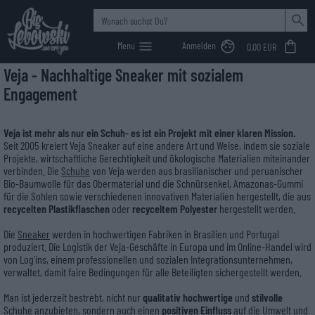
Menu
Anmelden
0,00 EUR
Sweats & Pullis
Top's & T-Shirts
MEN
Jeans
Jeans
MEN
Sneaker
Sneaker
Caps & Beanies
Caps
MEN
Shoes
Big Lebowski
>
SHOES
>
Veja - Nachhaltige Sneaker mit sozialem
Hoodies
Kleider & Röcke
Non Denim
WOMEN
Non Denim
Boots
WOMEN
Boots
Beanies
HipBags
WOMEN
Engagement
Shirts
Sweats & Pullover
Belts
Veja ist mehr als nur ein Schuh- es ist ein Projekt mit einer klaren Mission.
Seit 2005 kreiert Veja Sneaker auf eine andere Art und Weise, indem sie soziale
Projekte, wirtschaftliche Gerechtigkeit und ökologische Materialien miteinander
T-Shirts
Jackets
Bags & Backpacks
verbinden. Die
Schuhe
von Veja werden aus brasilianischer und peruanischer
Bio-Baumwolle für das Obermaterial und die Schnürsenkel, Amazonas-Gummi
für die Sohlen sowie verschiedenen innovativen Materialien hergestellt, die aus
Polos
Socks
recycelten Plastikflaschen
oder
recyceltem Polyester
hergestellt werden.
Longsleeves
Wallets
Die
Sneaker
werden in hochwertigen Fabriken in Brasilien und Portugal
produziert. Die Logistik der Veja-Geschäfte in Europa und im Online-Handel wird
von Log'ins, einem professionellen und sozialen Integrationsunternehmen,
Jackets
verwaltet, damit faire Bedingungen für alle Beteiligten sichergestellt werden.
Man ist jederzeit bestrebt, nicht nur
qualitativ hochwertige
und
stilvolle
Schuhe anzubieten, sondern auch einen
positiven Einfluss
auf die Umwelt und