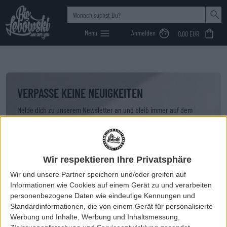
Menu
Anmelden
0,00 EUR
Sweats & Pullis
Top's & T-Shirts
MEN
Jeans
Jeans
MEN
Sneaker
Sneaker
Caps & Beanies
Caps
MEN
Shoes
Big Lebowski
>
66
66
Hoodies
Kleider & Röcke
Non Denim
WOMEN
Non Denim
Boots
WOMEN
Boots
Beanies
HipBags
WOMEN
Shirts
Sweats & Pullover
Belts
VERPASSE KEINE NEUIGKEITEN
Melde dich zu unserem Newsletter an und bleib immer auf dem
T-Shirts
Jackets
Bags & Backpacks
Laufenden.
Deine E-Mail-Adresse
Polos
Socks
Wir respektieren Ihre Privatsphäre
Longsleeves
Wallets
Pflichtfeld
Wir und unsere Partner speichern und/oder greifen auf
Geburtstag
Informationen wie Cookies auf einem Gerät zu und verarbeiten
Jackets
personenbezogene Daten wie eindeutige Kennungen und
Standardinformationen, die von einem Gerät für personalisierte
Werbung und Inhalte, Werbung und Inhaltsmessung,
Optional ? zum Geburtstag gibt?s was Schickes.