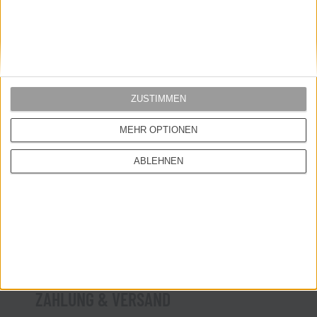
ÜBER UNS
Kontakt
ZUSTIMMEN
Impressum
MEHR OPTIONEN
MEIN SHOP
ABLEHNEN
Startseite
Store
Mein Konto
Warenkorb
ZAHLUNG & VERSAND