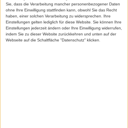
Sie, dass die Verarbeitung mancher personenbezogener Daten
Reell
ohne Ihre Einwilligung stattfinden kann, obwohl Sie das Recht
REELL 5 PANEL CAP
haben, einer solchen Verarbeitung zu widersprechen. Ihre
Einstellungen gelten lediglich für diese Website. Sie können Ihre
ArtikelNr: 92420
Einstellungen jederzeit ändern oder Ihre Einwilligung widerrufen,
35,00 EUR
indem Sie zu dieser Website zurückkehren und unten auf der
Webseite auf die Schaltfläche "Datenschutz" klicken.
Inkl. 19,0% MwSt
zzgl. Versandkosten
Lieferfrist: 3-5 Werktage
Sofort lieferbar
Farbe:
blackcord
hedgecord
silverpink
Größe:
ONESIZE
Menge