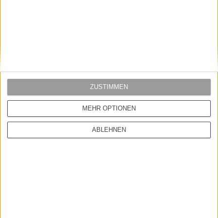
IrieDaily
Reell
IRIEDAILY SLOWPRESSO T SHIRT
REELL NOVA 2 PANT BLACK
44,95 EUR
79,95 EUR
ZUSTIMMEN
MEHR OPTIONEN
ABLEHNEN