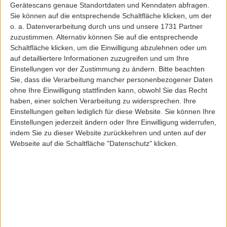
Gerätescans genaue Standortdaten und Kenndaten abfragen.
Sie können auf die entsprechende Schaltfläche klicken, um der
o. a. Datenverarbeitung durch uns und unsere 1731 Partner
zuzustimmen. Alternativ können Sie auf die entsprechende
Schaltfläche klicken, um die Einwilligung abzulehnen oder um
auf detailliertere Informationen zuzugreifen und um Ihre
Reell
Einstellungen vor der Zustimmung zu ändern.
Bitte beachten
REELL REGULAR FLEX CHINO BLACK
Sie, dass die Verarbeitung mancher personenbezogener Daten
ohne Ihre Einwilligung stattfinden kann, obwohl Sie das Recht
ArtikelNr: 32620
haben, einer solchen Verarbeitung zu widersprechen. Ihre
69,95 EUR
Einstellungen gelten lediglich für diese Website. Sie können Ihre
Einstellungen jederzeit ändern oder Ihre Einwilligung widerrufen,
Inkl. 19,0% MwSt
zzgl. Versandkosten
indem Sie zu dieser Website zurückkehren und unten auf der
Lieferfrist: 3-5 Werktage
Webseite auf die Schaltfläche "Datenschutz" klicken.
Sofort lieferbar
Größe:
30
32
33
34
36
38
Länge: