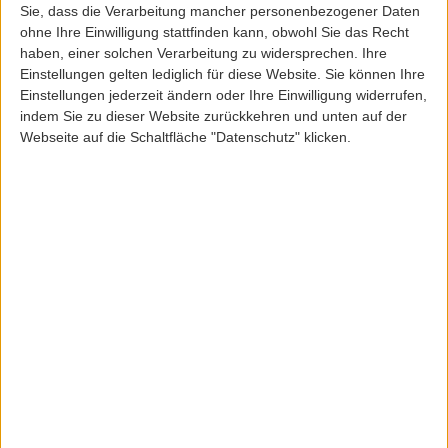
Sie, dass die Verarbeitung mancher personenbezogener Daten
ohne Ihre Einwilligung stattfinden kann, obwohl Sie das Recht
haben, einer solchen Verarbeitung zu widersprechen. Ihre
Einstellungen gelten lediglich für diese Website. Sie können Ihre
Einstellungen jederzeit ändern oder Ihre Einwilligung widerrufen,
indem Sie zu dieser Website zurückkehren und unten auf der
Saucony
Webseite auf die Schaltfläche "Datenschutz" klicken.
SAUCONY SHADOW 6000 W´SHOE WHITE/YELLOW
ArtikelNr: 50302
149,95 EUR
129,00 EUR
Inkl. 19,0% MwSt
zzgl. Versandkosten
Lieferfrist: 3-5 Werktage
Sofort lieferbar
Farbe:
Größe:
7