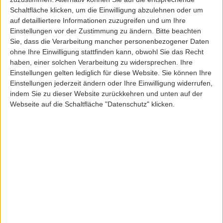
Schaltfläche klicken, um die Einwilligung abzulehnen oder um
auf detailliertere Informationen zuzugreifen und um Ihre
Einstellungen vor der Zustimmung zu ändern.
Bitte beachten
Saucony
Saucony
Sie, dass die Verarbeitung mancher personenbezogener Daten
SAUCONY GRID PEAK SHOE
SAUCONY GRID PEAK SHOE GREY
AGAVE/PEACH
ohne Ihre Einwilligung stattfinden kann, obwohl Sie das Recht
haben, einer solchen Verarbeitung zu widersprechen. Ihre
Einstellungen gelten lediglich für diese Website. Sie können Ihre
129,95 EUR
129,95 EUR
Einstellungen jederzeit ändern oder Ihre Einwilligung widerrufen,
indem Sie zu dieser Website zurückkehren und unten auf der
Webseite auf die Schaltfläche "Datenschutz" klicken.
SALE
SALE