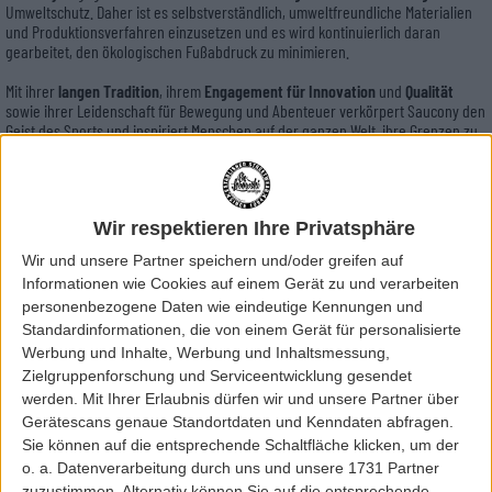
Umweltschutz. Daher ist es selbstverständlich, umweltfreundliche Materialien
und Produktionsverfahren einzusetzen und es wird kontinuierlich daran
gearbeitet, den ökologischen Fußabdruck zu minimieren.
Mit ihrer
langen Tradition
, ihrem
Engagement für Innovation
und
Qualität
sowie ihrer Leidenschaft für Bewegung und Abenteuer verkörpert Saucony den
Geist des Sports und inspiriert Menschen auf der ganzen Welt, ihre Grenzen zu
überschreiten und ihre Ziele zu erreichen.
Sortierung:
Bitte wählen
Wir respektieren Ihre Privatsphäre
Wir und unsere Partner speichern und/oder greifen auf
Informationen wie Cookies auf einem Gerät zu und verarbeiten
personenbezogene Daten wie eindeutige Kennungen und
Standardinformationen, die von einem Gerät für personalisierte
Werbung und Inhalte, Werbung und Inhaltsmessung,
Zielgruppenforschung und Serviceentwicklung gesendet
werden.
Mit Ihrer Erlaubnis dürfen wir und unsere Partner über
Gerätescans genaue Standortdaten und Kenndaten abfragen.
Sie können auf die entsprechende Schaltfläche klicken, um der
o. a. Datenverarbeitung durch uns und unsere 1731 Partner
zuzustimmen. Alternativ können Sie auf die entsprechende