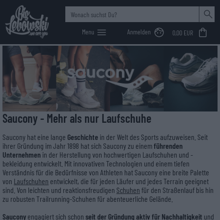
Menu
Anmelden
0,00 EUR
Sweats & Pullis
Top's & T-Shirts
MEN
Jeans
Jeans
MEN
Sneaker
Sneaker
Caps & Beanies
Caps
MEN
Shoes
Big Lebowski
>
Saucony Mode & Accessoires online kaufen
Saucony Mode & Accessoires online kaufen -
Hoodies
Kleider & Röcke
Non Denim
WOMEN
Non Denim
Boots
WOMEN
Boots
Beanies
HipBags
WOMEN
Shirts
Sweats & Pullover
Belts
T-Shirts
Jackets
Bags & Backpacks
Saucony - Mehr als nur Laufschuhe
Saucony hat eine lange
Geschichte
in der Welt des Sports aufzuweisen. Seit
Polos
Socks
ihrer Gründung im Jahr 1898 hat sich Saucony zu einem
führenden
Unternehmen
in der Herstellung von hochwertigen Laufschuhen und -
Longsleeves
Wallets
bekleidung entwickelt. Mit innovativen Technologien und einem tiefen
Verständnis für die Bedürfnisse von Athleten hat Saucony eine breite Palette
von
Laufschuhen
entwickelt, die für jeden Läufer und jedes Terrain geeignet
Jackets
sind. Von leichten und reaktionsfreudigen
Schuhen
für den Straßenlauf bis hin
zu robusten Trailrunning-Schuhen für abenteuerliche Gelände.
Saucony
engagiert sich schon
seit der Gründung aktiv für Nachhaltigkeit
und