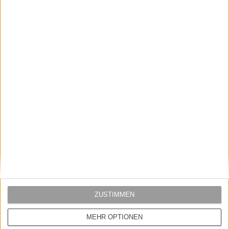
Saucony
Saucony
SAUCONY SHADOW 6000 W´SHOE
SAUCONY SHADOW 6000 W´SHOE
BURGUNDY
WHITE/AQUA
149,95 EUR
99,00 EUR
149,95 EUR
129,00 EUR
SALE
ZUSTIMMEN
Saucony
MEHR OPTIONEN
SAUCONY SHADOW 6000 W´SHOE