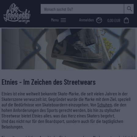
Menu
Anmelden
0,00 EUR
Sweats & Pullis
Top's & T-Shirts
MEN
Jeans
Jeans
MEN
Sneaker
Sneaker
Caps & Beanies
Caps
MEN
Shoes
Big Lebowski
>
Etnies Mode & Accessoires online kaufen
Etnies Mode & Accessoires online kaufen -
Hoodies
Kleider & Röcke
Non Denim
WOMEN
Non Denim
Boots
WOMEN
Boots
Beanies
HipBags
WOMEN
Shirts
Sweats & Pullover
Belts
T-Shirts
Jackets
Bags & Backpacks
Etnies - Im Zeichen des Streetwears
Polos
Socks
Etnies ist eine weltweit bekannte Skate-Marke, die seit vielen Jahren in der
Skaterszene verwurzelt ist. Gegründet wurde die Marke mit dem Ziel, speziell
Longsleeves
Wallets
auf die Bedürfnisse von Skateboardern einzugehen. Von
Schuhen
, die den
hohen Anforderungen des Sports gerecht werden, bis hin zu stylischer
Streetwear bietet Etnies alles, was das Herz eines Skaters begehrt.
Jackets
Und das nicht nur für den Boardsport, sondern auch für die tagtäglichen
Belastungen.