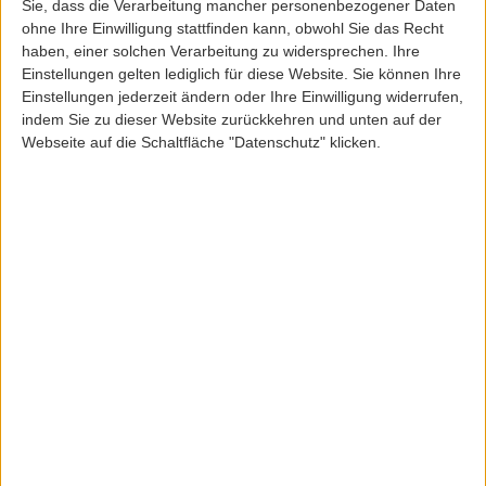
ist, sondern auch ein Vorbild für nachhaltiges Handeln darstellt.
Sie, dass die Verarbeitung mancher personenbezogener Daten
ohne Ihre Einwilligung stattfinden kann, obwohl Sie das Recht
haben, einer solchen Verarbeitung zu widersprechen. Ihre
Sortierung:
Bitte wählen
Einstellungen gelten lediglich für diese Website. Sie können Ihre
Einstellungen jederzeit ändern oder Ihre Einwilligung widerrufen,
indem Sie zu dieser Website zurückkehren und unten auf der
SALE
Webseite auf die Schaltfläche "Datenschutz" klicken.
Etnies
Etnies
ETNIES BARGE LS SHOE
ETNIES JONES MTW SHOE
BROWN/GOLD/YELLOW
BLACK/BROWN