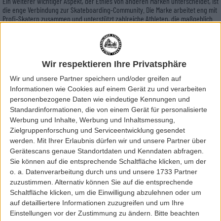
Ein weiterer wichtiger Aspekt, der Etnies von anderen Marken unterscheidet, ist
die enge Verbindung zur Skateboarding-Community. Die Marke arbeitet eng mit
Profi-Skatern zusammen und unterstützt zahlreiche Athleten, die maßgeblich
an der Entwicklung neuer Produktlinien beteiligt sind. Durch Kooperationen mit
aktuellen Größen wie Chris Joslin, Aurelien Giroud oder auch Andy
Anderson wird dafür gesorgt, dass die Produkte von Etnies nicht nur für,
sondern auch von Skatern entwickelt werden.
Wir respektieren Ihre Privatsphäre
Die „
Buy a Shoe, Plant a Tree
“-Kampagne von Etnies ist ein
Wir und unsere Partner speichern und/oder greifen auf
hervorragendes Beispiel dafür, wie eine Marke Verantwortung für die Umwelt
Informationen wie Cookies auf einem Gerät zu und verarbeiten
übernimmt. Seit dem Start der Initiative setzt Etnies auf ein einfaches, aber
wirkungsvolles Prinzip: Für jedes verkaufte Paar Schuhe pflanzt die Marke
personenbezogene Daten wie eindeutige Kennungen und
einen Baum. Durch dieses Programm wurden bereits über 2 Millionen Bäume in
Standardinformationen, die von einem Gerät für personalisierte
gefährdeten Regenwaldgebieten auf der ganzen Welt gepflanzt.
Werbung und Inhalte, Werbung und Inhaltsmessung,
Zielgruppenforschung und Serviceentwicklung gesendet
Durch die Wiederaufforstung von Regenwäldern hilft Etnies nicht nur, den
werden.
Mit Ihrer Erlaubnis dürfen wir und unsere Partner über
Lebensraum bedrohter Tierarten zu schützen, sondern trägt auch zur
Gerätescans genaue Standortdaten und Kenndaten abfragen.
Bekämpfung des Klimawandels bei, indem es die CO2-Bindung durch die neu
gepflanzten Bäume fördert.
Sie können auf die entsprechende Schaltfläche klicken, um der
o. a. Datenverarbeitung durch uns und unsere 1733 Partner
Der Besitz durch einen Skateboarder hat es der Marke ermöglicht, die
zuzustimmen. Alternativ können Sie auf die entsprechende
Herstellung
langlebiger Schuhe
zu priorisieren, indem innovative Materialien
Schaltfläche klicken, um die Einwilligung abzulehnen oder um
wie Michelin-Gummi verwendet werden, um die Umweltbelastung zu
auf detailliertere Informationen zuzugreifen und um Ihre
minimieren.
Einstellungen vor der Zustimmung zu ändern.
Bitte beachten
Es lässt sich sagen, dass Etnies nicht nur ein Vorreiter in der Skateboard-Szene