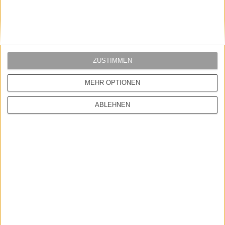
1 - 4 von 4 Artikeln
ZUSTIMMEN
VERPASSE KEINE NEUIGKEITEN
MEHR OPTIONEN
Melde dich zu unserem Newsletter an und bleib immer auf dem
Laufenden.
ABLEHNEN
Deine E-Mail-Adresse
Pflichtfeld
Geburtstag
Optional ? zum Geburtstag gibt?s was Schickes.