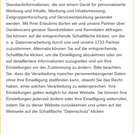
Reell
Reell
Standardinformationen, die von einem Gerät für personalisierte
REELL FLEX TAPERED CHINO
REELL FLEX TAPERED CHINO NAVY
Werbung und Inhalte, Werbung und Inhaltsmessung,
DARKSAND
Zielgruppenforschung und Serviceentwicklung gesendet
werden.
Mit Ihrer Erlaubnis dürfen wir und unsere Partner über
Gerätescans genaue Standortdaten und Kenndaten abfragen.
70,00 EUR
69,95 EUR
Sie können auf die entsprechende Schaltfläche klicken, um der
o. a. Datenverarbeitung durch uns und unsere 1733 Partner
zuzustimmen. Alternativ können Sie auf die entsprechende
Schaltfläche klicken, um die Einwilligung abzulehnen oder um
auf detailliertere Informationen zuzugreifen und um Ihre
Einstellungen vor der Zustimmung zu ändern.
Bitte beachten
Sie, dass die Verarbeitung mancher personenbezogener Daten
ohne Ihre Einwilligung stattfinden kann, obwohl Sie das Recht
haben, einer solchen Verarbeitung zu widersprechen. Ihre
Einstellungen gelten lediglich für diese Website. Sie können Ihre
Einstellungen jederzeit ändern oder Ihre Einwilligung widerrufen,
indem Sie zu dieser Website zurückkehren und unten auf der
Webseite auf die Schaltfläche "Datenschutz" klicken.
Reell
Reell
REELL REFLEX EASY ST PANT
REELL REFLEX ORIGINAL LW PANT