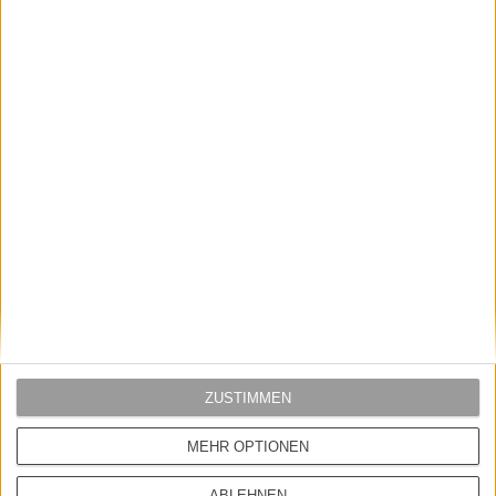
Dr.Martens
Saucony
DR.MARTENS ADRIAN SLIPPER BLACK
SAUCONY SHADOW 6000 W´SHOE
POLISHE
BURGUNDY
189,95 EUR
169,00 EUR
149,95 EUR
99,00 EUR
ZUSTIMMEN
MEHR OPTIONEN
ABLEHNEN