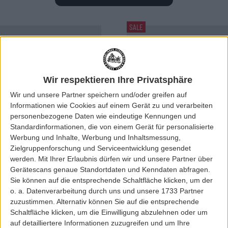
SALE
Wir respektieren Ihre Privatsphäre
Wir und unsere Partner speichern und/oder greifen auf
Informationen wie Cookies auf einem Gerät zu und verarbeiten
personenbezogene Daten wie eindeutige Kennungen und
Previous
Next
Standardinformationen, die von einem Gerät für personalisierte
Werbung und Inhalte, Werbung und Inhaltsmessung,
Zielgruppenforschung und Serviceentwicklung gesendet
werden.
Mit Ihrer Erlaubnis dürfen wir und unsere Partner über
Gerätescans genaue Standortdaten und Kenndaten abfragen.
Dr.Martens
Dr.Martens
Sie können auf die entsprechende Schaltfläche klicken, um der
DR.MARTENS 1B99 W´BOOT BLACK
DR.MARTENS SERENA W´BOOT BLACK
o. a. Datenverarbeitung durch uns und unsere 1733 Partner
VIRGINIA
WYOMING
zuzustimmen. Alternativ können Sie auf die entsprechende
Schaltfläche klicken, um die Einwilligung abzulehnen oder um
auf detailliertere Informationen zuzugreifen und um Ihre
229,95 EUR
199,00 EUR
209,95 EUR