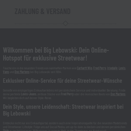
ZAHLUNG & VERSAND
Willkommen bei Big Lebowski: Dein Online-
Hotspot für exklusive Streetwear!
Tauche ein in die neuesten Trends von namhaften Marken wie
Carhartt Wip
,
Fred Perry
,
Iriedaily
,
Levis
,
Vans
und
Doc Martens
bei Big Lebowski seit 1994.
Exklusiver Online-Service für deine Streetwear-Wünsche
Genieße ein einzigartiges Einkaufserlebnis mit persönlichem Service und individueller Beratung. Finde
deine perfekte
Levis-Jeans
, zeitlose Stücke von
Fred Perry
oder die ikonischen Boots von
Doc Martens
.
Wir begleiten dich auf deiner Style-Reise.
Dein Style, unsere Leidenschaft: Streetwear inspiriert bei
Big Lebowski
Entdecke nicht nur ein Einkaufsportal, sondern auch eine Inspirationsquelle für die neuesten Modetrends
und Streetwear-Lifestyle. Folge uns auf Social Media, um up-to-date zu bleiben und deinen persönlichen
Style
zu perfektionieren. Willkommen in unserer Welt, in der Streetwear zur Kunst wird!